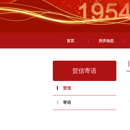
首页
所庆动态
贺信寄语
贺信
寄语