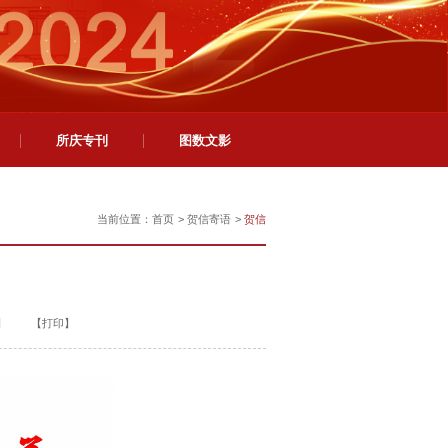
所庆专刊
图数文影
当前位置：
首页
>
贺信寄语
>
贺信
】
【
打印
】