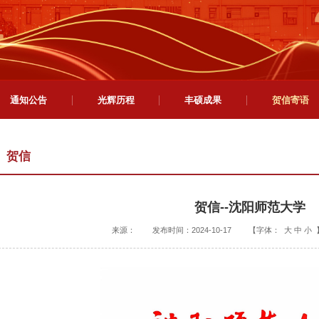
通知公告
光辉历程
丰硕成果
贺信寄语
贺信
贺信--沈阳师范大学
来源：
发布时间：2024-10-17
【字体：
大
中
小