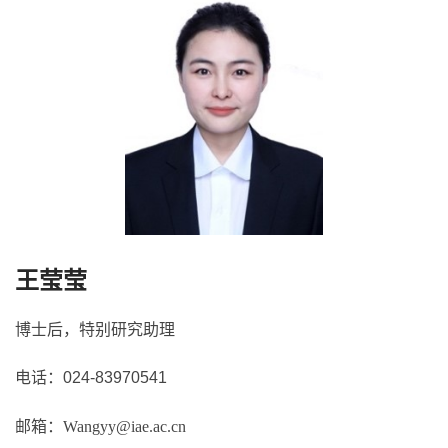
v
i
g
a
t
i
o
n
王莹莹
博士后，特别研究助理
电话：024-83970541
邮箱：
Wangyy@iae.ac.cn