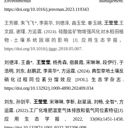
Environmental Management
.
https://doi.org/10.1016/j.jenvman.2023.119343
王芳娜
,
朱飞飞
*
,
李英华
,
刘德泽
,
曲玉莹
,
秦玉婧
,
王莹莹
,
王
文超
,
谢瑾
,
方运霆
.
(2024)
.
硅酸盐矿物增强风化对水稻田植
物
-
土壤系统固碳的影响
[J].
应用生态学报，
https://doi.org/10.1016/j.ijggc.2018.05.007.
刘德泽
,
王盎
*,
王莹莹
,
杨秀森
,
宿晨霞
,
宋琳琳
,
段伊行
,
于
浩明
,
刘东
,
赵鹏武
,
李英华
*,
方运霆
. (2024).
典型草地土壤反
硝化过程同位素分馏效应
[J/OL].
生态学杂志
.
https://doi.org/
10.13292/j.1000-4890.202409.034
刘东
,
孙剑平
,
王莹莹
,
宋琳琳
,
李靳
,
赵星涵
,
刘畅
,
全智
*,
方
运霆
. (2022).
工厂化堆肥温室气体排放和氨气同位素特征
[J].
应用生态学报
, 2022, 33(06):1451-1458.
https://doi.10.13287/j.1001-9332.202206.009