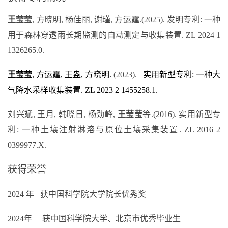
王莹莹
,
方晓明
,
杨佳丽
,
谢瑾
,
方运霆
.(2025).
发明专利
:
一种
用于森林穿透雨长期监测的自动测定与收集装置
. ZL 2024 1
1326265.0.
王莹莹
,
方运霆
,
王盎
,
方晓明
.
(2023).
实用新型专利
:
一种大
气降水采样收集装置
. ZL 2023 2 1455258.1.
刘兴斌
,
王月
,
韩晓日
,
杨劲峰
,
王莹莹
等
.(2016).
实用新型专
利
:
一种土壤注射淋溶与原位土壤采集装置
. ZL 2016 2
0399977.X.
获得荣誉
2024
年
获中国
科学院大
学院长优秀奖
2024
年
获中国科学院大学、北京
市优秀毕业生