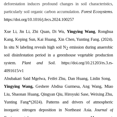
deforestation induces profound changes in soil characteristics,
particularly soil organic carbon accumulation.
Forest Ecosystems.
https://doi.org/10.1016/j.fecs.2024.100257
Xue Li, Jin Li, Zhi Quan, Di Wu,
Yingying Wang
, Ronghua
Kang, Keping Sun, Kai Huang, Xin Chen, Yunting Fang. (2024).
In situ N labeling reveals high soil N
emission during anaerobic
2
soil disinfestation period in a greenhouse vegetable production
system.
Plant and Soil
.
https://doi.org/10.21203/rs.3.rs-
4091615/v1
Abubakari Said Mgelwa, Feifei Zhu, Dan Huang, Linlin Song,
Yingying Wang,
Geshere Abdisa Gurmesa, Ang Wang, Miao
Liu, Shaonan Huang, Qingyan Qiu, Hiroyuki Sase, Weixing Zhu,
Yunting Fang*(2024). Patterns and drivers of atmospheric
inorganic nitrogen deposition in Northeast Asia.
Journal of