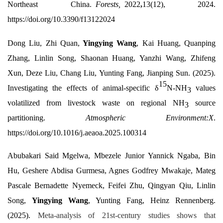
Northeast China.
Forests,
2022
,
13(12), 2024.
https://doi.org/10.3390/f13122024
Dong Liu, Zhi Quan,
Yingying Wang
, Kai Huang, Quanping
Zhang, Linlin Song, Shaonan Huang, Yanzhi Wang, Zhifeng
Xun, Deze Liu, Chang Liu, Yunting Fang, Jianping Sun. (2025).
15
Investigating the effects of animal-specific δ
N-NH
values
3
volatilized from livestock waste on regional NH
source
3
partitioning.
Atmospheric Environment:X
.
https://doi.org/10.1016/j.aeaoa.2025.100314
Abubakari Said Mgelwa, Mbezele Junior Yannick Ngaba, Bin
Hu, Geshere Abdisa Gurmesa, Agnes Godfrey Mwakaje, Mateg
Pascale Bernadette Nyemeck, Feifei Zhu, Qingyan Qiu, Linlin
Song,
Yingying Wang
, Yunting Fang, Heinz Rennenberg.
(2025).
Meta-analysis of 21st-century studies shows that