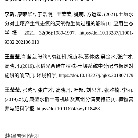
李靳
,
康荣华
*,
于浩明
,
王莹莹
,
姚萌
,
方运霆
. (2021).
土壤水
分对土壤产生气态氮的厌氧微生物过程的影响
[J].
应用生态
学报
, 2021, 32(06):1989-1997.
https://doi.10.13287/j.1001-
9332.202106.010
王莹莹
,
肖谋良
,
张昀
*,
袁红朝
,
祝贞科
,
葛体达
,
吴金水
,
张广才
,
高晓丹
.
(2019).
水稻光合碳在植株
-
土壤系统中分配与稳定对
施磷的响应
[J].
环境科学
, https://doi.10.13227/j.hjkx.201807179
王莹莹
,
张昀
*,
张广才
,
高晓丹
,
叶超
,
刘思齐
,
张雅楠
,
李丽
.
(2019).
北方典型水稻土有机质及其组分演变特征
[J].
植物营
养与肥料学报
,
https://doi.10.11674/zwyf.18488
获得专利情况