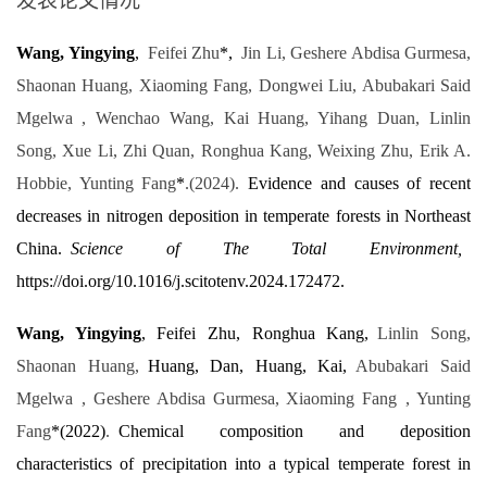
发表论文情况
Wang, Yingying
,
Feifei Zhu
*,
Jin Li, Geshere Abdisa Gurmesa,
Shaonan Huang, Xiaoming Fang, Dongwei Liu, Abubakari Said
Mgelwa
, Wenchao Wang, Kai Huang, Yihang Duan, Linlin
Song, Xue Li, Zhi Quan, Ronghua Kang, Weixing Zhu, Erik A.
Hobbie, Yunting Fang
*
.(2024).
Evidence and causes of recent
decreases in nitrogen deposition in temperate forests in Northeast
China.
Science of The Total Environment,
https://doi.org/10.1016/j.scitotenv.2024.172472.
Wang, Yingying
, Feifei Zhu, Ronghua Kang,
Linlin Song,
Shaonan Huang,
Huang, Dan, Huang, Kai,
Abubakari Said
Mgelwa
, Geshere Abdisa Gurmesa, Xiaoming Fang , Yunting
Fang
*(2022)
.
Chemical composition and deposition
characteristics of precipitation into a typical temperate forest in