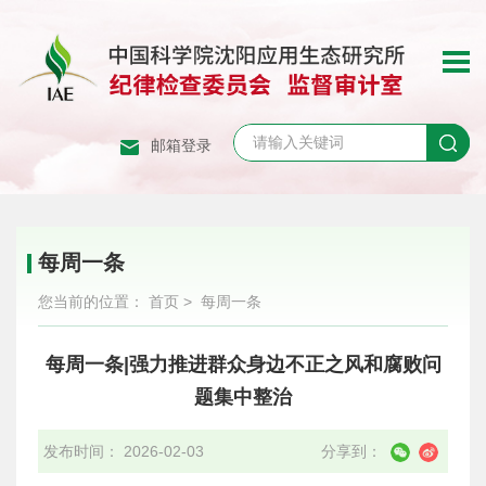
邮箱登录
每周一条
您当前的位置：
首页
>
每周一条
每周一条|强力推进群众身边不正之风和腐败问
题集中整治
发布时间： 2026-02-03
分享到：