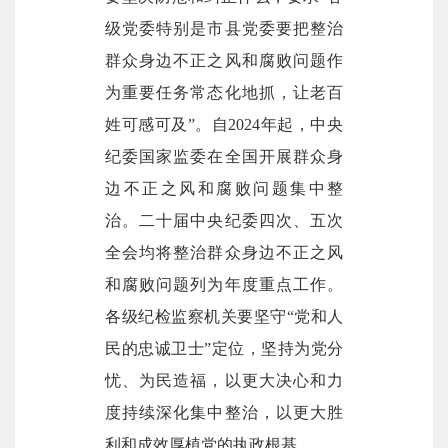
级党委特别是市县党委要把整治
群众身边不正之风和腐败问题作
为重要任务常态化地抓，让老百
姓可感可及”。自2024年起，中央
纪委国家监委在全国开展群众身
边不正之风和腐败问题集中整
治。二十届中央纪委四次、五次
全会均将整治群众身边不正之风
和腐败问题列为年度重点工作。
各级纪检监察机关要坚守“党和人
民的忠诚卫士”定位，坚持为党分
忧、为民造福，以更大决心和力
度持续深化集中整治，以更大胜
利和成效厚植党的执政根基。