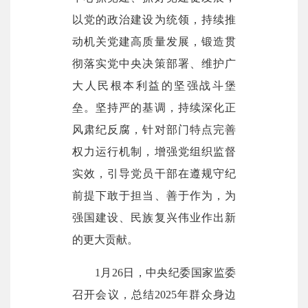
以党的政治建设为统领，持续推
动机关党建高质量发展，锻造贯
彻落实党中央决策部署、维护广
大人民根本利益的坚强战斗堡
垒。坚持严的基调，持续深化正
风肃纪反腐，针对部门特点完善
权力运行机制，增强党组织监督
实效，引导党员干部在遵规守纪
前提下敢于担当、善于作为，为
强国建设、民族复兴伟业作出新
的更大贡献。
1月26日，中央纪委国家监委
召开会议，总结2025年群众身边