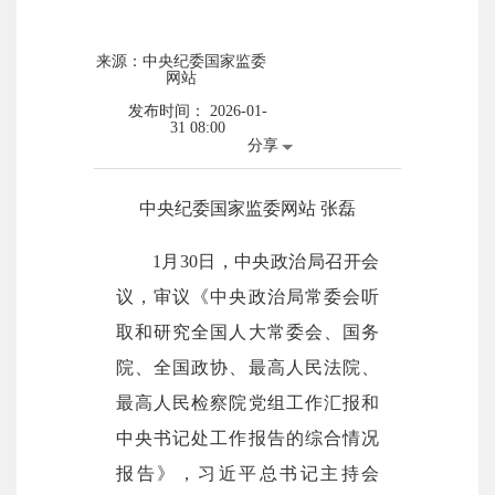
来源：中央纪委国家监委
网站
发布时间： 2026-01-
31 08:00
分享
中央纪委国家监委网站 张磊
1月30日，中央政治局召开会
议，审议《中央政治局常委会听
取和研究全国人大常委会、国务
院、全国政协、最高人民法院、
最高人民检察院党组工作汇报和
中央书记处工作报告的综合情况
报告》，习近平总书记主持会