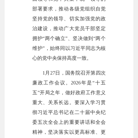
部署要求，推动各级党组织自觉
坚持党的领导、切实加强党的政
治建设，推动广大党员干部坚定
拥护“两个确立”、坚决做到“两个
维护”，始终同以习近平同志为核
心的党中央保持高度一致。
1月27日，国务院召开第四次
廉政工作会议。2026年是“十五
五”开局之年，做好政府工作意义
重大、关系长远。要深入学习贯
彻习近平总书记在二十届中央纪
委五次全会上的重要讲话和全会
精神，坚决落实以更高标准、更