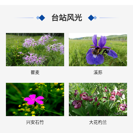
台站风光
瞿麦
溪荪
兴安石竹
大花杓兰