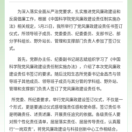
为深入落实全面从严治党要求，扎实推进党风廉政建设和
反腐倡廉工作，根据《中国科学院党风廉政建设责任制实施办
法》相关规定，
5
月
25
日，我所举行了党风廉政建设责任书签订
仪式，所领导班子成员、党委委员、纪委委员、支部书记、部
分学科组长、野外站长、管理和支撑部门负责人参加了签订仪
式。
首先，党群办主任、纪委副书记胡志斌组织学习了《中国
科学院党风廉政建设责任制实施办法》，介绍了本次党风廉政
建设责任书签订的要求。随后沈阳生态所党委书记金昌杰与领
导班子其他成员、领导班子成员与其分管的学科组、野外站、
管理和支撑部门负责人签订了党风廉政建设责任书。
所党委、所纪委要求，举行党风廉政建设签订仪式，不仅是一
个形式，更是要通过仪式感增强责任感和使命感，签订责任书
是明确责任、述责述廉、开展责任追究的依据。各级责任人要
对照个性化责任清单，层层落实责任、层层传导责任，认真履
行“一岗双责”，将党风廉政建设与科技创新中心工作相结合，