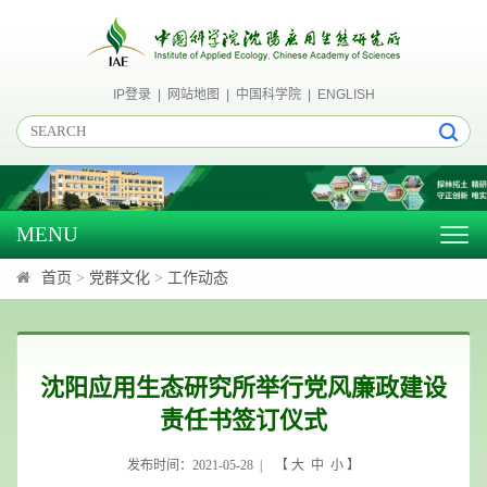
IP登录
|
网站地图
|
中国科学院
|
ENGLISH
MENU
Togg
navig
首页
>
党群文化
>
工作动态
沈阳应用生态研究所举行党风廉政建设
责任书签订仪式
发布时间：2021-05-28 | 【
大
中
小
】