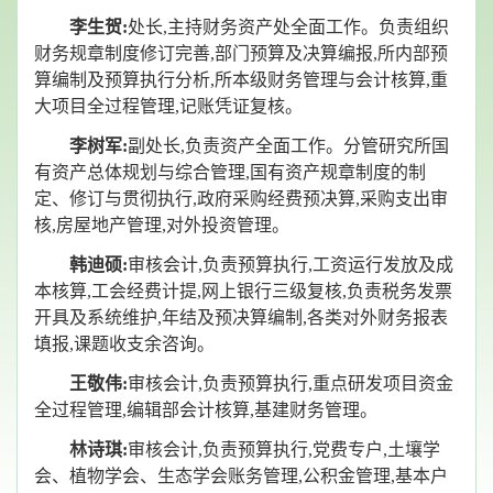
李生贺:
处长,主持财务资产处全面工作。负责组织
财务规章制度修订完善,部门预算及决算编报,所内部预
算编制及预算执行分析,所本级财务管理与会计核算,重
大项目全过程管理,记账凭证复核。
李树军:
副处长,负责资产全面工作。分管研究所国
有资产总体规划与综合管理,国有资产规章制度的制
定、修订与贯彻执行,政府采购经费预决算,采购支出审
核,房屋地产管理,对外投资管理。
韩迪硕:
审核会计,负责预算执行,工资运行发放及成
本核算,工会经费计提,网上银行三级复核,负责税务发票
开具及系统维护,年结及预决算编制,各类对外财务报表
填报,课题收支余咨询。
王敬伟:
审核会计,负责预算执行,重点研发项目资金
全过程管理,编辑部会计核算,基建财务管理。
林诗琪:
审核会计,负责预算执行,党费专户,土壤学
会、植物学会、生态学会账务管理,公积金管理,基本户