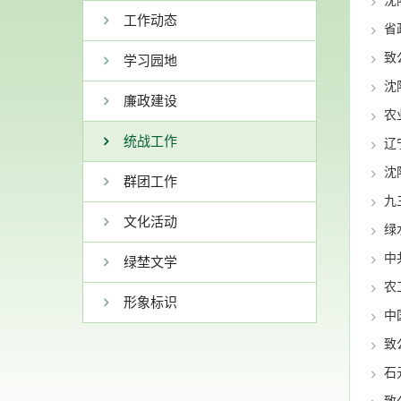
沈
工作动态
省
致
学习园地
廉政建设
农
统战工作
辽
沈
群团工作
九
文化活动
绿
中
绿埜文学
农
形象标识
中
致
石