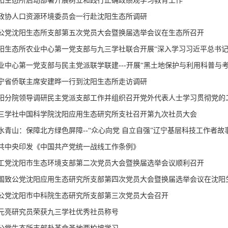
阳生态所启动部署开展树立和践行正确政绩观学习教育工作
政协人口资源环境委员会一行赴沈阳生态所调研
公党沈阳生态所支部第五次党员大会暨换届选举会议在生态所召开
业中心第一党支部与民主党派联学联建---开展“黑土地保护与利用科普与考
宁省侨联主席安建晔一行到沈阳生态所走访调研
阳分院领导调研民主党派支部工作并组织召开党外代表人士学习贯彻党的
三学社中国科学院沈阳应用生态研究所支社召开第九次社员大会
水青山：保障北方绿色屏障--“众心向党 自立自强”辽宁基层科技工作者故
共中央印发《中国共产党统一战线工作条例》
工党沈阳市生态环境支部第二次党员大会暨换届选举会议顺利召开
国致公党沈阳应用生态研究所支部第四次党员大会暨换届选举会议在沈阳
公党沈阳市中科院生态研究所支部第三次党员大会召开
元亮研究员荣获九三学社优秀社员称号