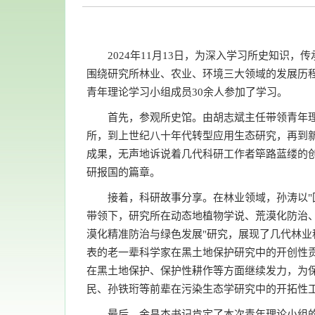
2024年11月13日，为深入学习所史知识
围绕研究所林业、农业、环境三大领域的发展历
青年理论学习小组成员30余人参加了学习。
首先，参观所史馆。由胡志斌主任带领青年
所，到上世纪八十年代转型应用生态研究，再到
成果，无声地诉说着几代科研工作者筚路蓝缕的创
研报国的篇章。
接着，科研故事分享。在林业领域，孙涛以"
带领下，研究所在动态地植物学说、荒漠化防治
漠化精准防治与绿色发展"研究，展现了几代林业
表的老一辈科学家在黑土地保护研究中的开创性
在黑土地保护、保护性耕作等方面继续发力，为保
民、孙铁珩等前辈在污染生态学研究中的开拓性
最后，金昌杰书记肯定了本次青年理论小组