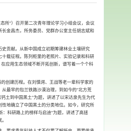
阳生态所"）召开第二次青年理论学习小组会议，会议
所长金昌杰，所务委员、党群办公室主任胡志斌和
历史贡献。从新中国成立初期筹建林业土壤研究
七十载征程。陈列柜里的老照片、实验记录和科研
，在应用生态领域不断开拓创新，谱写着一个个科
科的创建历程。在刘慎谔、王战等老一辈科学家的
。从最早的包兰铁路沙漠治理，到如今的"北方荒
黑钙土到中国黑土"为题，讲述了以宋达泉先生为代
创性地确立了中国黑土的分类地位。如今，研究所
新：科研路上的榜样与启迪"为题，讲述了高拯
就。
性，要求青年科技人才不仅要了解所史，更要传承