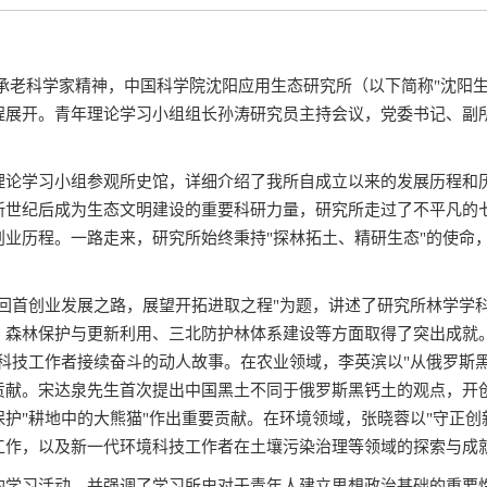
，传承老科学家精神，中国科学院沈阳应用生态研究所（以下简称"沈
程展开。青年理论学习小组组长孙涛研究员主持会议，党委书记、副
理论学习小组参观所史馆，详细介绍了我所自成立以来的发展历程和
新世纪后成为生态文明建设的重要科研力量，研究所走过了不平凡的
业历程。一路走来，研究所始终秉持"探林拓土、精研生态"的使命
回首创业发展之路，展望开拓进取之程"为题，讲述了研究所林学学
、森林保护与更新利用、三北防护林体系建设等方面取得了突出成就
科技工作者接续奋斗的动人故事。在农业领域，李英滨以"从俄罗斯
贡献。宋达泉先生首次提出中国黑土不同于俄罗斯黑钙土的观点，开
护"耕地中的大熊猫"作出重要贡献。在环境领域，张晓蓉以"守正创
工作，以及新一代环境科技工作者在土壤污染治理等领域的探索与成
的学习活动，并强调了学习所史对于青年人建立思想政治基础的重要