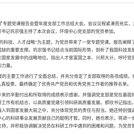
召开了专题党课报告会暨年度支部工作总结大会。会议议程紧凑而充实，
部书记巩宗强主持了本次会议，环境中心党支部的党员参加。
设的科技、人才战略”为主题，为党员带来了一堂专题党课。报告阐释
或缺的重要支撑。巩宗强书记结合当前国际形势，剖析了我国科技发
在国家发展中的战略地位，指出人才是富国之本、兴邦大计，呼吁党
和力量。
年度的主要工作进行了全面总结，并充分肯定了支部取得的各项成绩
认真投票，最终确定了优秀共产党员和优秀党务工作者的推荐名单。
年来的辛勤付出和所取得的成绩表示感谢，并强调党支部是党在基层
研工作有机结合，以高质量党建引领科研高质量发展。郝欣书记指出
融入到国家发展大局之中，充分体现党员的责任与担当。她还特别强
中心的科研事业发展贡献自己的聪明才智。同时，她也表示，将进一
支持，并积极协调解决党员在科研工作中遇到的困难和问题，为党员