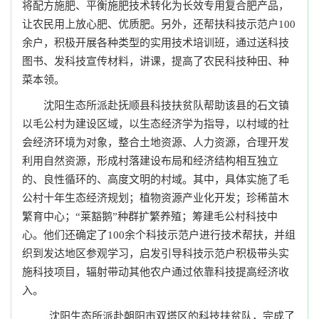
将配方施肥、平衡施肥技术转化为长效专用复合肥产品，
让农民用上放心肥、优质肥。另外，还帮扶科技示范户100
余户，积极开展各种类型的实用技术培训班，通过送科技
图书、
发科技
宣传材料，讲课，提高了农民科技种田、种
菜本领。
沈阳生态所派赴抚顺县科技扶贫队帮助该县的石文镇
以毛公村为建设区域，以生态经济学为指导，以村域的社
会经济环境为对象，整合土地资源、人力资源，合理开发
利用自然资源，形成村落建设布局和经济结构相互独立
的、良性循环的、高度文明的村域。其中，具体实施了毛
公村十年生态经济规划；植物资源产业化开发；珍稀苗木
繁育中心；“莱豁鹅”种群扩繁养殖；筹建毛公村科技中
心。他们还确定了
100余个科技示范户进行技术帮扶，并组
织到发达地区参观学习，启发引导科技示范户积极带头实
施科技项目，辐射带动其他农户通过依靠科技提高经济收
入。
沈阳生态所派赴朝阳市双塔区的科技扶贫队，完成了