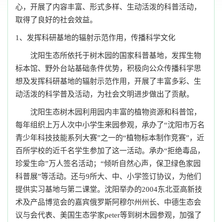
心，开展了内容丰富、形式多样、生动活泼的科普活动，
取得了良好的社会效益。
1、发挥科研基地的辐射示范作用，
传播科学文化
沈阳生态所
依托于树木园的国家科普基地，发挥生物
标本馆、野外台站基础条件优势，
积极向公众传播科学思
想及发挥科研基地的辐射示范作用，
开展了
丰富多彩、生
动活泼的科学普及活动，为社会文明进步做出了贡献。
沈阳生态树木园利用园内丰富的植物资源和科普馆，
每年组织上万人次中小学生来园参观，承办了“沈阳市万名
青少年科技技能系列大赛”之一的“植物标本制作竞赛”，近
百所学校的近千名学生参加了这一活动。承办“拒绝毒品，
珍爱生命”万人签名活动；“倾听自然心声，保卫绿色家园
科普展”等活动。还与
9所大、中、小学签订协议，为他们
提供实习基地与第二课堂。沈阳举办的2004东北亚高新技
术及产品博览会的嘉宾俄罗斯阿穆尔州州长、中德生态会
议与会代表、美国生态学家peter等到树木园参观，加强了