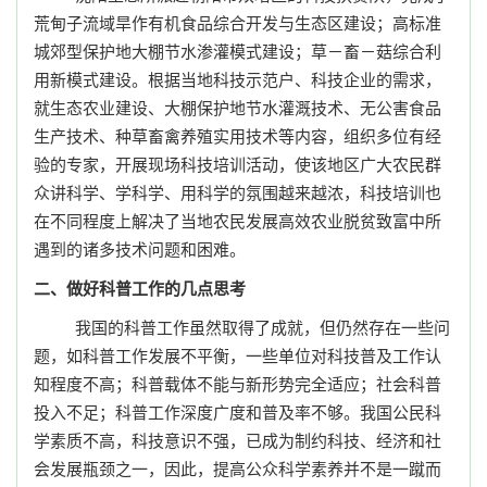
荒甸子流域旱作有机食品综合开发与生态区建设；高标准
城郊型保护地大棚节水渗灌模式建设；
草－畜
－菇综合利
用新模式建设。根据当地科技示范户、科技企业的需求，
就生态农业建设、大棚保护地节水灌溉技术、无公害食品
生产技术、种草畜禽养殖实用技术等内容，组织多位有经
验的专家，开展现场科技培训活动，使该地区广大农民群
众讲科学、学科学、用科学的氛围越来越浓，科技培训也
在不同程度上解决了当地农民发展高效农业脱贫致富中所
遇到的诸多技术问题和困难。
二、做好科普工作的几点思考
我国的科普工作虽然取得了成就，但仍然存在一些问
题，如
科普工作发展不平衡，一些单位对科技普及工作认
知程度不高；科普载体不能与新形势完全适应；社会科普
投入不足；
科普工作深度广度和普及率不够。我国公民科
学素质不高，科技意识不强，已成为制约科技、经济和社
会发展瓶颈之一，因此，提高公众科学素养并不是一蹴而