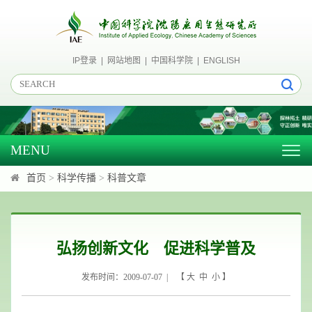
IP登录
|
网站地图
|
中国科学院
|
ENGLISH
MENU
Togg
navig
首页
>
科学传播
>
科普文章
弘扬创新文化 促进科学普及
发布时间：2009-07-07 | 【
大
中
小
】