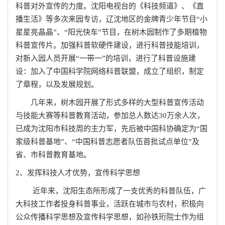
科普对外宣传的力度。沈阳电视台的《科技频道》、《直
播生活》等多次来园专访，辽沈地区的金牌青少年节目“小
星星亮晶晶”、“阳光快车”节目，在树木园制作了多期植物
科普宣传片。加强科普软硬件建设，进行科普技能培训，
对新入园人员开展“一带一”的培训，进行了科普设施建
设：加入了中国科学院网络科普联盟，成立了组织，制定
了章程，以及发展规划。
几年来，树木园
开展了形式多样的大型科普宣传活动
与技能大赛等科普教育活动，参加总人数达
30万余人次，
已
成为沈阳市科技周的主力军，先后被中国科协确定为“国
家级科普基地”、“中国科普志愿者队伍首批试点单位”及
省、市科普教育基地。
2、发挥科技人才优势，
宣传科学思想
近年来，沈阳生态所形成了一支优秀的科普队伍，广
大科技工作者投身科普事业，活跃在城市与农村，积极向
公众传播科学思想及宣传科学思想，如孙铁珩院士作为组