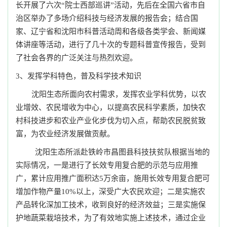
长开展了六次“院士西部巡讲”活动，先后在全国六省市自
治区举办了多场介绍科技与经济发展的报告会；结合国
家、辽宁省和沈阳市科普活动周和各级各类学会、新闻媒
体讲座等活动，进行了几十次的专题科普宣传报告，受到
了社会各界的广泛关注与热烈欢迎。
3、发挥学科特色，普及科学技术知识
沈阳生态所面向农村需求，发挥农业学科优势，
以农
业增效
、农民增收为中心，以提高农民科学素质，加快农
村科技进步和农业产业化步伐为切入点，
帮助农民脱贫致
富，为农业经济发展做贡献。
沈阳生态所派赴铁岭市昌图县科技扶贫队根据当地的
实际情况，一是进行了长效专用复合肥的示范与应用推
广，累计应用推广面积达
5万余亩，施用长效专用复合肥可
增加作物产量10%以上，深受广大农民欢迎；二是实施农
产品转化深加工技术，收到良好的经济效益；三是实施保
护地蔬菜栽培技术，为了有效地实施上述技术，通过企业