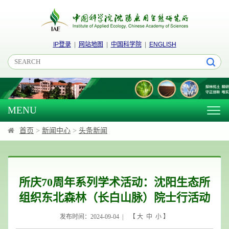
IP登录
|
网站地图
|
中国科学院
|
ENGLISH
MENU
Togg
navig
首页
>
新闻中心
>
头条新闻
所庆70周年系列学术活动：沈阳生态所
组织东北森林（长白山脉）院士行活动
发布时间：2024-09-04 | 【
大
中
小
】