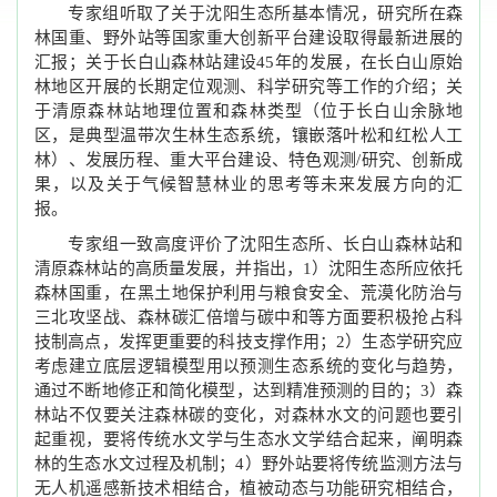
专家组听取了关于沈阳生态所基本情况，研究所在森
林国重、野外站等国家重大创新平台建设取得最新进展的
汇报；关于长白山森林站建设45年的发展，在长白山原始
林地区开展的长期定位观测、科学研究等工作的介绍；关
于清原森林站地理位置和森林类型（位于长白山余脉地
区，是典型温带次生林生态系统，镶嵌落叶松和红松人工
林）、发展历程、重大平台建设、特色观测/研究、创新成
果，以及关于气候智慧林业的思考等未来发展方向的汇
报。
专家组一致高度评价了沈阳生态所、长白山森林站和
清原森林站的高质量发展，并指出，1）沈阳生态所应依托
森林国重，在黑土地保护利用与粮食安全、荒漠化防治与
三北攻坚战、森林碳汇倍增与碳中和等方面要积极抢占科
技制高点，发挥更重要的科技支撑作用；2）生态学研究应
考虑建立底层逻辑模型用以预测生态系统的变化与趋势，
通过不断地修正和简化模型，达到精准预测的目的；3）森
林站不仅要关注森林碳的变化，对森林水文的问题也要引
起重视，要将传统水文学与生态水文学结合起来，阐明森
林的生态水文过程及机制；4）野外站要将传统监测方法与
无人机遥感新技术相结合，植被动态与功能研究相结合，