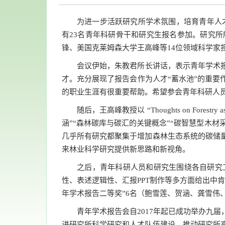
为进一步活跃研究所学术氛围，培育青年人才
有23名青年科研骨干和研究生报名参加。研究
锋、美国克莱姆森大学王高峰等14位领域科学家
会议伊始，朱教君所长讲话，表示青年学术
才。充分展现了报告会作为人才“蓄水池”的重
的职业生涯有很重要帮助。希望参会青年科研人
随后，王高峰教授以 “Thoughts on Forest
涵”“森林碳库与碳汇的关键概念”“碳智慧型木材
几乎所有研究都聚集于增加森林生态系统的碳储
来林业科学研究提供新思路和新视角。
之后，青年科研人员和研究生围绕各自研究
性、表述逻辑性、汇报PPT制作等多方面给出中
年学术报告二等奖”6名（鲍雪莲、贺涵、龚雪伟
青年学术报告会自2017年起已成功举办九
进研究所科学研究和人才队伍建设，推动研究所