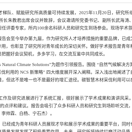
梯队、赋能研究所高质量可持续发展，2025年11月20日，研究
所所长朱教君出席会议并致辞，会议邀请所党委书记、副所长武海涛
担任评委专家，所内100余名科研人员和研究生到场参会。现场学术
报告会至今举办第九届，作为研究所人才培养措施的重要品牌，已成为
要作用，也彰显了研究所对青年成长的深切关怀。做好学术报告是青年
员把握好会议契机，多多学习，在交流互鉴中共同成长。
ry as Natural Climate Solutions”为题作引领报告。围绕 “
采伐利用的 NCS 新策略” 四大维度展开深入阐释。深入浅出地阐
量，但这不是唯一也不是最好的增汇途径。碳智慧木材采伐利用可以
工作及研究进展进行了系统汇报，很好展示了学术成果和演讲风采
肯的点评和建议。报告会吸引了众多科研人员和研究生到场聆听交流
、李帅霖、白杨、宁石杰）。
届，已经成为青年科研人员展现才华和展示学术成果的重要平台，同
高质量发展发挥了积极重要作用。未来，研究所将持续打磨活动品质