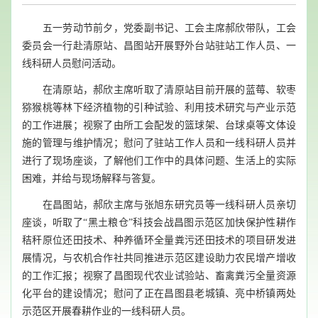
五一劳动节前夕，党委副书记、工会主席郝欣带队，工会
委员会一行赴清原站、昌图站开展野外台站驻站工作人员、一
线科研人员慰问活动。
在清原站，郝欣主席听取了清原站目前开展的蓝莓、软枣
猕猴桃等林下经济植物的引种试验、利用技术研究与产业示范
的工作进展；视察了由所工会配发的篮球架、台球桌等文体设
施的管理与维护情况；慰问了驻站工作人员和一线科研人员并
进行了现场座谈，了解他们工作中的具体问题、生活上的实际
困难，并给与现场解释与答复。
在昌图站，郝欣主席与张旭东研究员等一线科研人员亲切
座谈，听取了“黑土粮仓”科技会战昌图示范区加快保护性耕作
秸秆原位还田技术、种养循环全量粪污还田技术的项目研发进
展情况，与农机合作社共同推进示范区建设助力农民增产增收
的工作汇报；视察了昌图现代农业试验站、畜禽粪污全量资源
化平台的建设情况；慰问了正在昌图县老城镇、亮中桥镇两处
示范区开展春耕作业的一线科研人员。