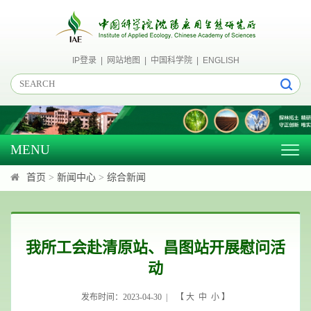
IP登录
|
网站地图
|
中国科学院
|
ENGLISH
MENU
Togg
navig
首页
>
新闻中心
>
综合新闻
我所工会赴清原站、昌图站开展慰问活
动
发布时间：2023-04-30 | 【
大
中
小
】