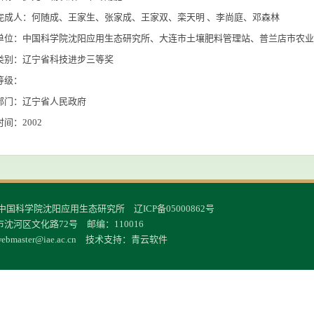
完成人：何随成、王家生、张家成、王家双、栾天明 、李尚庭、邓森林
单位：中国科学院沈阳应用生态研究所、大连市土壤肥料管理站、普兰店市农业
类别：辽宁省科技进步三等奖
等级：
部门：辽宁省人民政府
间：2002
 中国科学院沈阳应用生态研究所 辽ICP备05000862号
沈河区文化路72号 邮编：110016
ebmaster@iae.ac.cn
技术支持：
青云软件