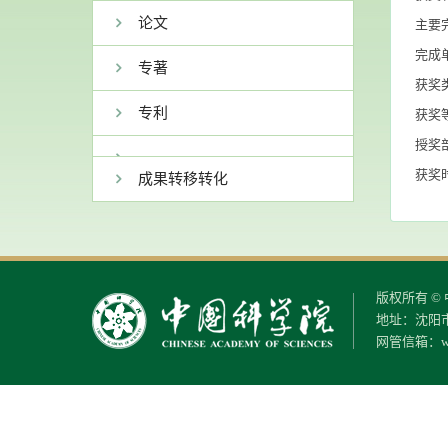
论文
主要
完成
专著
获奖
专利
获奖
授奖
获奖时
成果转移转化
版权所有 ©
地址：沈阳市
网管信箱：
w