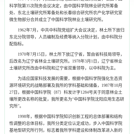
科学院第
35
次院务会议决定，由中国科学院林业研究所筹备
处、东北土壤研究所筹备处和长春综合研究所农产化学研究室
微生物部分合并成立了中国科学院林业土壤研究所。
1962
年
7
月，中共中科院党组扩大会议决定，林土所下放归
东北分院领导，人员编制及经费等纳入分院计划，由中科院分
配指标。
1970
年
7
月
15
日
，林土所下放辽宁省，暂由省科技局领导，
后改名为辽宁省林业土壤研究所。
1978
年
3
月
1
日
，辽宁省林业
土壤研究所改由中科院和辽宁省双重领导，以中科院为主。
为适应国家科技发展的需要，根据中国科学院强化生态资
源环境研究的战略部署及我所的学科基础和储备，
1987
年
10
月
27
日，根据中国科学院（
87
）科发计字
1284
号关于同意林业土
壤所更改名称的批复，我所更名为“中国科学院沈阳应用生态研
究所”。
1998
年，根据中国科学院知识创新工程的总体部署和结构
性调整的总体目标，我所分类定位认定成功，步入中国科学院
基地型研究所行列，标志着我所学科建设和体制改革进入新的