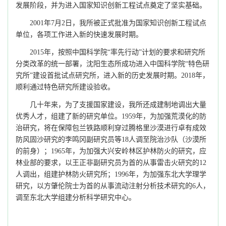
发展阶段，并为进入国家知识创新工程试点奠定了坚实基础。
2001
年
7
月
2
日
，我所被正式批准为国家知识创新工程试点
单位，各项工作进入新的快速发展时期。
2015年，按照中国科学院“率先行动”计划的要求和研究所
分类改革的统一部署，沈阳生态所成功进入中国科学院“特色研
究所”建设首批试点研究所，进入新的历史发展时期。2018年，
顺利通过特色研究所建设验收
。
几十年来，为了支援国家建设，我所还成建制地调出大量
优秀人才，组建了新的研究单位。
1959
年，为加强荒漠化的防
治研究，将在保障包兰铁路顺利穿过腾格里沙漠进行卓有成效
防风固沙研究的李鸣冈副研究员等
18
人调至院治沙队（沙漠所
的前身）；
1965
年，为加强大兴安岭林区护林防火的研究，应
林业部的要求，以王正非副研究员为首的从事雷击火研究的
12
人调出，组建护林防火研究所；
1996
年，为加强东北大学理学
研究，以方肇伦院士为首的从事流动注射分析技术研究的
6
人，
调至东北大学组建分析科学研究中心。