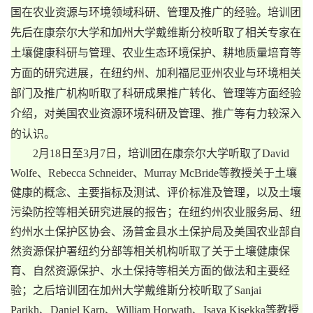
国在农业资源与环境领域科研、管理及推广的经验。培训团
先后在康奈尔大学和加州大学戴维斯分校听取了相关专家在
土壤健康科研与管理、农业生态环境保护、耕地质量培育等
方面的研究进展，在纽约州、加利福尼亚州农业与环境相关
部门及推广机构听取了科研成果推广转化、管理等方面经验
介绍，对美国农业资源环境科研及管理、推广等有力较深入
的认识。
2
月
18
日至
3
月
7
日，培训团在康奈尔大学听取了
David
Wolfe
、
Rebecca Schneider
、
Murray McBride
等教授关于土壤
健康的概念、主要指标及测试、评价标准及管理，以及土壤
污染防控等相关研究进展的报告；在纽约州农业服务局、纽
约州水土保护区协会、汤普金县水土保护局及美国农业部自
然资源保护署纽约分部等相关机构听取了关于土壤健康保
育、自然资源保护、水土保持等相关方面的做法和主要经
验；之后培训团在加州大学戴维斯分校听取了
Sanjai
Parikh
、
Daniel Karp
、
William Horwath
、
Isaya Kisekka
等教授