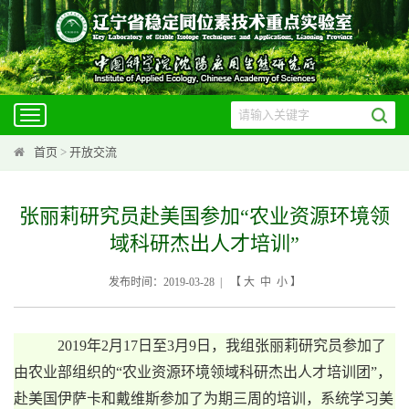
Toggle
navigation
首页
>
开放交流
张丽莉研究员赴美国参加“农业资源环境领
域科研杰出人才培训”
发布时间：2019-03-28 | 【
大
中
小
】
2019
年
2
月
17
日至
3
月
9
日，我组张丽莉研究员参加了
由农业部组织的“农业资源环境领域科研杰出人才培训团”，
赴美国伊萨卡和戴维斯参加了为期三周的培训，系统学习美