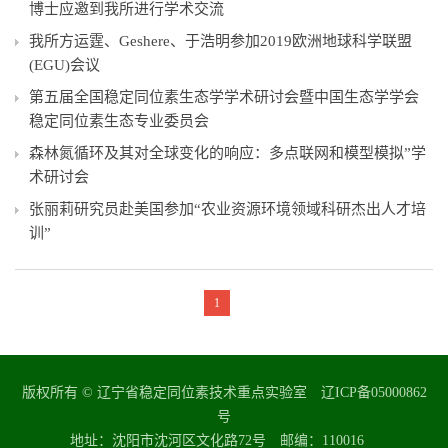
博士应邀到我所进行学术交流
我所方运霆、Geshere、于浩明参加2019欧洲地球科学联盟
(EGU)会议
第五届全国稳定同位素生态学学术研讨会暨中国生态学学会
稳定同位素生态专业委员会
森林氮循环及其对全球变化的响应：多点联网和模型模拟”学
术研讨会
张丽莉研究员赴美国参加“农业资源环境领域科研杰出人才培
训”
1
版权所有 © 辽宁省稳定同位素技术重点实验室 辽ICP备05000862
号
地址：沈阳市沈河区文化路72号 邮编：110016