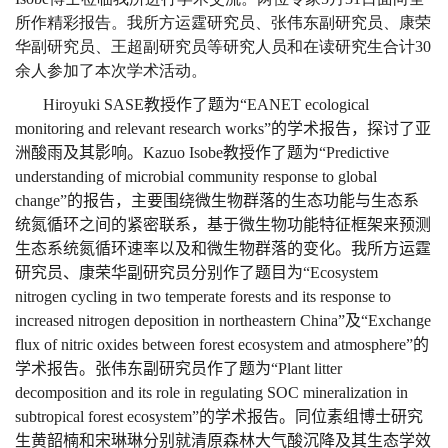
所作精彩报告。我所方运霆研究员、张伟东副研究员、康荣
华副研究员、王超副研究员等研究人员和在读研究生合计
30
余人参加了本次学术活动。
Hiroyuki SASE
教授作了题为
“EANET ecological
monitoring and relevant research works”
的学术报告，探讨了亚
洲酸雨及其影响。
Kazuo Isobe
教授作了题为
“Predictive
understanding of microbial community response to global
change”
的报告，主要围绕微生物群落的生态功能与生态系
统氮循环之间的紧密联系，基于微生物功能特征框架来预测
生态系统氮循环速率以及和微生物群落的变化。我所方运霆
研究员、康荣华副研究员分别作了题目为
“Ecosystem
nitrogen cycling in two temperate forests and its response to
increased nitrogen deposition in northeastern China”
及
“Exchange
flux of nitric oxides between forest ecosystem and atmosphere”
的
学术报告。张伟东副研究员作了题为
“Plant litter
decomposition and its role in regulating SOC mineralization in
subtropical forest ecosystem”
的学术报告。同位素组博士研究
生黄韶楠和宋琳琳分别就清原森林大气酸沉降及其生态学效