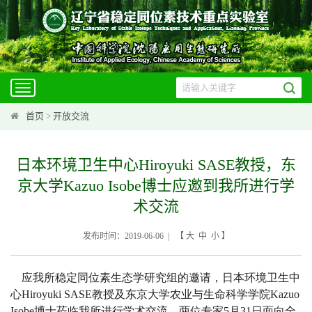
Toggle
navigation
首页
>
开放交流
日本环境卫生中心Hiroyuki SASE教授，东
京大学Kazuo Isobe博士应邀到我所进行学
术交流
发布时间：2019-06-06 | 【
大
中
小
】
应我所稳定同位素生态学研究组的邀请，日本环境卫生中
心
Hiroyuki SASE
教授及东京大学农业与生命科学学院
Kazuo
Isobe
博士莅临我所进行学术交流。两位专家
5
月
31
日面向全