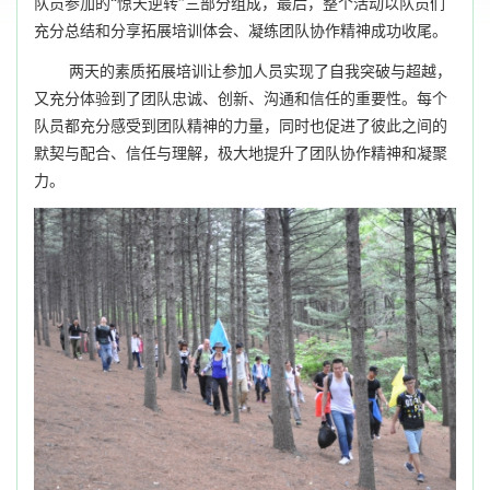
队员参加的“惊天逆转”三部分组成，最后，整个活动以队员们
充分总结和分享拓展培训体会、凝练团队协作精神成功收尾。
两
天的素质拓展
培训
让
参加人员
实现了自我突破与超越，
又充分体验到了团队忠诚、创新、沟通和信任的重要性。每个
队员都充分感受到团队精神的力量，同时也促进了
彼此
之间的
默契与配合、信任与理解
，
极大地
提升了团队协作精神
和凝聚
力
。