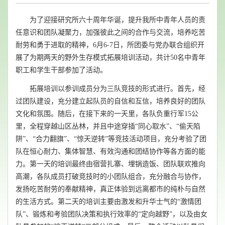
为
了
迎接研究所六十周年华诞，
提升
我所
中
青年
人员的责
任意识和
团队凝聚力，加强
彼此之间的
合作与交流，
培养吃苦
耐劳和勇于进取的精神，
6
月
6-
7日
，
所团委与党办
联合组织
开
展了
为期两天的
野外生存模式拓展培训活动，
共计
50名
中青年
职工
和学生干部
参加了活动。
拓展培训以参训成员分为
三
队竞技的形式进行。首先，经
过团队建设
，
充分建立
起
队员的自信和互信，培养良好的团队
文化和氛围
。随后，在接下来的一天里，各队负重行军
15公
里，全程穿越山区丛林，并且中途穿插
“同心取水”
、
“偷天陷
阱”、“
合力翻旗”、“惊天逆转”等
竞技活动项目
，充分考验了团
队在恒心耐力、集体智慧、有效沟通和团结协作等各方面的能
力。第一天的培训最终由宿营扎寨、埋锅造饭、团队联欢推向
高潮，各队成员打破竞技时的小团队组合，充分融合与协作，
发扬吃苦耐劳的奉献精神，真正体验到远离都市的纯朴与自然
的生活方式。第二天的培训主要由激发和升华士气的“激情团
队”、锻炼和考验团队决策和执行效率的“定向越野”，以及由女