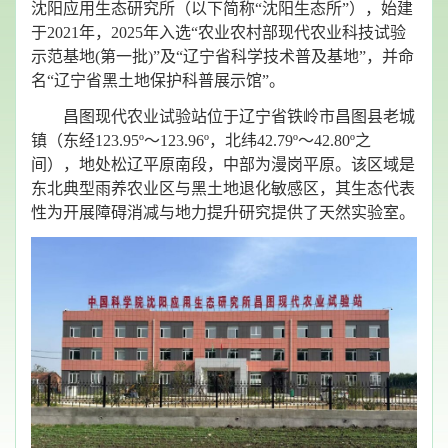
沈阳应用生态研究所（以下简称
“
沈阳生态所
”
），始建
于
2021
年，
2025
年入选
“
农业农村部现代农业科技试验
示范基地
(
第一批
)”
及
“
辽宁省科学技术普及基地
”
，并命
名
“
辽宁省黑土地保护科普展示馆
”
。
昌图现代农业试验站位于辽宁省铁岭市昌图县老城
镇（东经
123.95º
～
123.96º
，北纬
42.79º
～
42.80º
之
间），地处松辽平原南段，中部为漫岗平原。该区域是
东北典型雨养农业区与黑土地退化敏感区，其生态代表
性为开展障碍消减与地力提升研究提供了天然实验室。