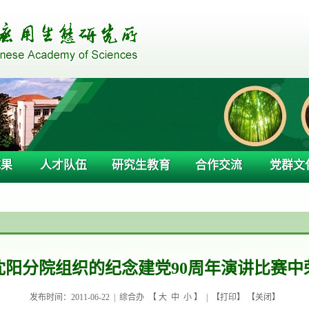
成果
人才队伍
研究生教育
合作交流
党群文
沈阳分院组织的纪念建党90周年演讲比赛中
发布时间：2011-06-22 |
综合办
【
大
中
小
】 | 【
打印
】 【
关闭
】