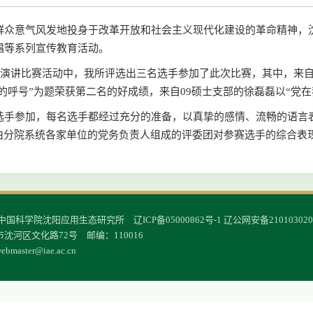
和群众意气风发地投身于改革开放和社会主义现代化建设的革命精神，
唱等系列宣传教育活动。
周年演讲比赛活动中，我所评选出三名选手参加了此次比赛，其中，来
的呼号”为题荣获第二名的好成绩，来自09硕士支部的徐磊磊以“党
名选手参加，每名选手都经过充分的准备，以真挚的感情、流畅的语言
由分院系统各家单位的党务负责人组成的评委团对参赛选手的综合表
© 中国科学院沈阳应用生态研究所
辽ICP备05000862号-1
辽公网安备210103020
沈河区文化路72号 邮编：110016
ebmaster@iae.ac.cn