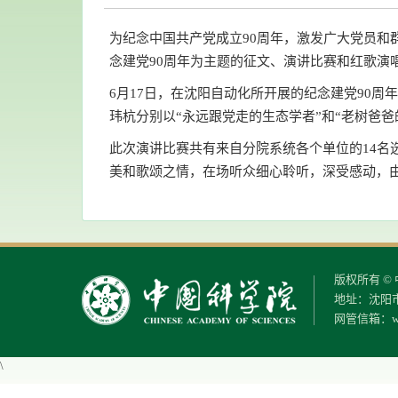
为纪念中国共产党成立90周年，激发广大党员
念建党90周年为主题的征文、演讲比赛和红歌演
6月17日，在沈阳自动化所开展的纪念建党90
玮杭分别以“永远跟党走的生态学者”和“老树爸爸
此次演讲比赛共有来自分院系统各个单位的14
美和歌颂之情，在场听众细心聆听，深受感动，
版权所有 
地址：沈阳市
网管信箱：
w
\