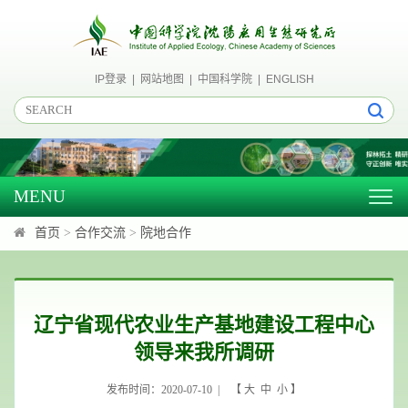
IP登录
|
网站地图
|
中国科学院
|
ENGLISH
MENU
Togg
navig
首页
>
合作交流
>
院地合作
辽宁省现代农业生产基地建设工程中心
领导来我所调研
发布时间：2020-07-10 | 【
大
中
小
】