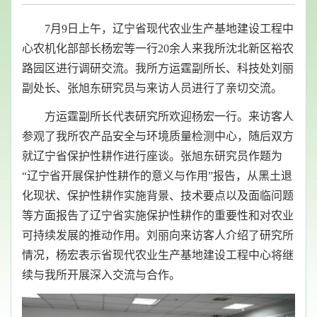
7月9日上午，辽宁省现代农业生产基地建设工程中
心农机化部部长杨宏等一行20余人来我所沈北新区裕农
路园区进行调研交流。我所方运霆副所长、科技处刘丽
副处长、张旭东研究员与来访人员进行了亲切交流。
方运霆副所长
代表研究所欢迎
杨宏一行
。来访客人
参观了
我所农产品安全与环境质量检测中心
，随后双方
就
辽宁省保护性耕作
进行座谈。
张旭东研究员作题为
“辽宁省开展保护性耕作的意义与作用”报告，从黑土退
化现状、保护性耕作实施背景、技术要点以及面临问题
等方面
报告了
辽宁省实施保护性耕作的重要性和对农业
可持续发展的推动作用。刘丽向
来访客人
介绍了
研究所
情况
，杨宏
表示
省现代农业生产基地建设工程中心
将
继
续与我所开展深入交流与合作。