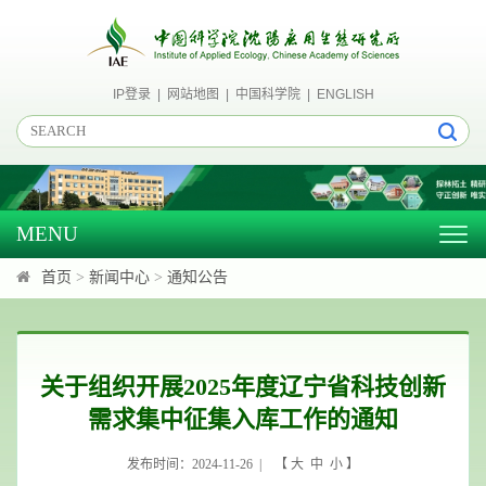
IP登录
|
网站地图
|
中国科学院
|
ENGLISH
MENU
Togg
navig
首页
>
新闻中心
>
通知公告
关于组织开展2025年度辽宁省科技创新
需求集中征集入库工作的通知
发布时间：2024-11-26 | 【
大
中
小
】