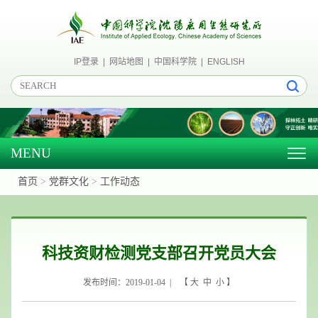
IP登录
|
网站地图
|
中国科学院
|
ENGLISH
MENU
Togg
navig
首页
>
党群文化
>
工作动态
科技资财检测党支部召开党员大会
发布时间：2019-01-04 | 【
大
中
小
】