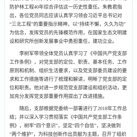
防护林工程
40
年综合评估这一历史性重任。朱教君指
出，各位党员同志应该认真学习领会习近平总书记对
“三北工程”的重要指示精神，以“持续不懈，久久为功”
为信念，发挥党员的先锋模范作用，在国家生态文明建
设和研究所创新发展事业中勇担重任，建功立业。
李树军带领全体党员认真学习了《中国共产党支部
工作条例》，对党支部的定位、职责、基本任务、工作
原则和机制、组织生活要求，以及党支部委员建设的要
求和工作措施等进行了梳理和解读，明晰了党支部的定
位和职责。他对进一步规范党支部建设和组织活动，更
加充分发挥党支部重要作用提出了改进措施。
随后，支部根据党委统一部署进行了
2018
年工作总
结；并以深入学习贯彻落实《中国共产党支部工作条
例》，树牢
“
四个意识
”
，坚定
“
四个自信
”
，坚决做到
“
两个维护
”
，为科技创新作出贡献为主题，召开了组织