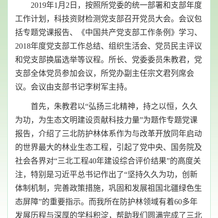
2019
年
1
月
2
日，按照所党委的统一部署和支部年度
工作计划，科技资财检测党支部召开党员大会。会议包
括专题党课报告、《中国共产党支部工作条例》学习、
2018
年度党支部工作总结、组织生活会、党员民主评议
和党支部换届选举等议程。所长、党委委员朱教君，党
支部全体党员参加会议，所党办副主任宗文君列席会
议。会议由支部书记李树军主持。
首先，朱教君以“弘扬三北精神，持之以恒，久久
为功，为生态文明建设贡献科技力量”为题作专题党课
报告，介绍了三北防护林体系作为与改革开放同年启动
的世界最大的林业生态工程，引起了党中央、国务院及
社会各界对“三北工程
40
年建设综合评价结果”的高度关
注，特别是习近平总书记作出了“坚持久久为功，创新
体制机制，完善政策措施，巩固和发展祖国北疆绿色生
态屏障”的重要指示。而我所在防护林领域有着
60
多年
发展历程与深厚的学科积淀，帮助我们圆满完成了三北