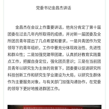
党委书记金昌杰讲话
金昌杰在会议上作重要讲话，他充分肯定了第十届
团委在过去几年内所取得的成绩，并对新一届团委及全
所团员青年提出了几点希望和要求，一是共青团作为党
领导下的青年组织，工作中要充分体现政治性、先进性
和群众性；二是加强党建带团建，认真抓好教育实践重
点工作，把握自身定位，强化团员意识；三是在当前团
员青年以研究生为主体的背景下，团委要以促进研究所
科技创新工作和研究生学业建设为大局，以研究生群体
作为主要服务对象，与有关部门加强沟通协作，在党委
的领导下更好地推进群团工作。