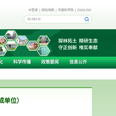
IP登录
|
网站地图
|
中国科学院
|
ENGLISH
化
科学传播
政策要闻
信息公开
成单位）