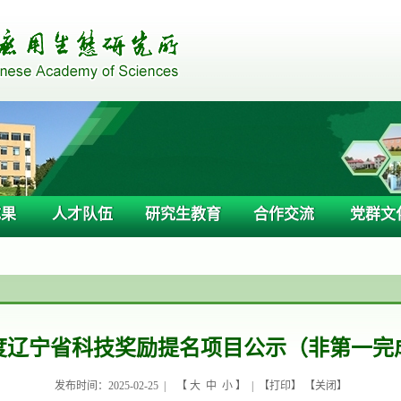
成果
人才队伍
研究生教育
合作交流
党群文
4年度辽宁省科技奖励提名项目公示（非第一完
发布时间：2025-02-25 |
【
大
中
小
】 | 【
打印
】 【
关闭
】