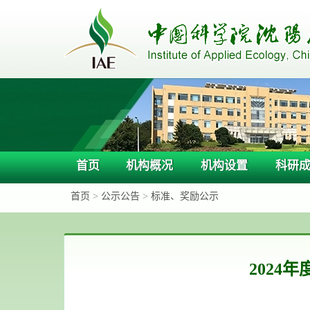
首页
机构概况
机构设置
科研
首页
>
公示公告
>
标准、奖励公示
202