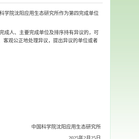
中国科学院沈阳应用生态研究所作为第四完成单位
要完成人、主要完成单位及排序持有异议的，可
、客观公正地处理异议，提出异议的单位或者
中国科学院沈阳应用生态研究所
025年2月25日