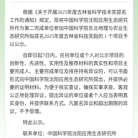
根据《关于开展2025年度吉林省科学技术奖提名
工作的通知》规定，现将中国科学院沈阳应用生态研究
所作为第二完成单位参加中国科学院东北地理与农业生
态研究所拟提名2025年度吉林省科技奖励的 1 个项目予
以公示。
自即日起7日内，任何单位或个人对公示项目的
创新性、先进性、实用性及推荐材料的真实性和项目主
要完成人、主要完成单位及排序持有异议的，可以书面
形式向中国科学院沈阳应用生态研究所提出，并提供必
要的证明材料。为便于核实查证，确保实事求是、客观
公正地处理异议，提出异议的单位或者个人应当表明真
实身份，并提供联系方式。凡匿名异议和超出期限的异
议，不予受理。
特此公示。
联系单位：中国科学院沈阳应用生态研究所