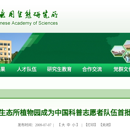
成果
人才队伍
研究生教育
合作交流
党群文
生态所植物园成为中国科普志愿者队伍首
发布时间：2009-07-07 |
【
大
中
小
】 | 【
打印
】 【
关闭
】