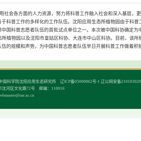
社会各方面的人力资源，努力将科普工作融入社会和深入基层，更
务于科普工作的多样化的工作队伍。沈阳应用
生态所
植物园由于科普
建中国科普志愿者队伍的首批试点单位之一。本次被中国科协确定为
态所
植物园以及沈阳市皇姑区科协、大连市中山区科协。目前，该所
队伍的规模和声势，为中国科普志愿者队伍早日开展科普工作做着积
© 中国科学院沈阳应用生态研究所
辽ICP备05000862号-1
辽公网安备210103020
沈河区文化路72号 邮编：110016
ebmaster@iae.ac.cn