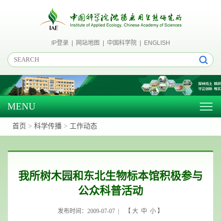
IP登录
|
网站地图
|
中国科学院
|
ENGLISH
MENU
Togg
navig
首页
>
科学传播
>
工作动态
我所树木园和东北生物标本馆积极参与
公众科普活动
发布时间：2009-07-07 | 【
大
中
小
】