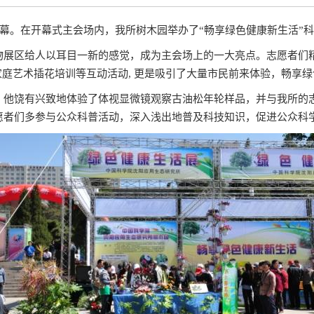
开幕。在开幕式主会场内，我所树木园举办了“畅享绿色健康新生活”
物展区给人以耳目一新的感觉，成为主会场上的一大亮点。志愿者们精
家庭艺术插花培训等互动活动, 更是吸引了大量市民前来体验，畅享
。他饶有兴致地体验了体视显微镜观察古油松年轮样品，并与我所的
愿者们多参与公众科普活动，深入浅出地普及科技知识，促进公众科