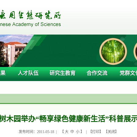
成果
人才队伍
研究生教育
合作交流
党群文
树木园举办“畅享绿色健康新生活”科普展
发布时间：2011-05-18 |
【
大
中
小
】 | 【
打印
】 【
关闭
】