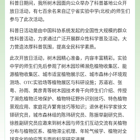
科普日期间，我所树木园面向公众举办了科普基地公众开
放日活动，有七百余名来自辽宁省实验中学(北校)的师生们
参与了此次活动。
科普日活动是由中国科协系统发起的全国性大规模的群众
性科普活动，力求通过广泛开展群众性科学普及活动，大
力营造浓厚科普氛围，提高全民科学素质。
此次开放日活动，树木园精心准备，内容丰富精彩。实验
中学的师生们先后参观了树木园珍稀濒危植物收集区、能
源植物收集区、城市适宜植物展示区、城市森林小环境观
测场、OTC实验场等植物展区与科研设施；苏道岩、张
粤、孙雨、黄彦青等树木园技术骨干向师生们介绍、传授
了濒危植物迁地保护、植物特征野外识别技巧、特色植物
景观应用、家庭花卉繁育技巧等知识；退休老科学家徐文
铎研究员，城市森林组的陈玮研究员、陈振举副研究员、
徐胜副研究员应邀来到树木园与师生们互动交流有关植物
分布与植物区系、植物滞尘机理、年轮气候学、植物对全
球变化的响应等方面的科学研究进展。