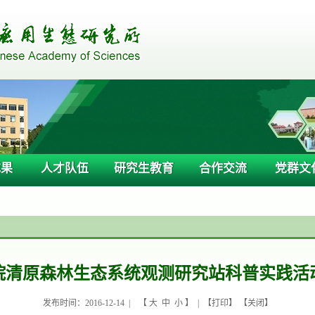
成果
人才队伍
研究生教育
合作交流
党群文
院清原森林生态系统观测研究站科普实践活
发布时间：2016-12-14 |
【
大
中
小
】 | 【
打印
】 【
关闭
】