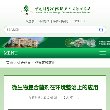
IP登录
|
网站地图
|
中国科学院
|
ENGLISH
MENU
Togg
navig
首页
>
科研成果
>
成果转移转化
微生物复合菌剂在环境整治上的应用
发布时间：2012-08-28 | 【
大
中
小
】