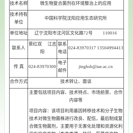
技术名称
微生物复合菌剂在环境整治上的应用
技术持有
中国科学院沈阳应用生态研究所
单位
单位地址
辽宁沈阳市沈河区文化路72号 110016
景红双 江志
联系
联系人
024-83970317 13504994413
阳
电话
电子
传 真
024-83970300
jinghsh@iae.ac.cn
邮件
合作方式
技术转让、面谈
主要包括项目内容、技术特点、市场前景、合作
内容等
项目内容：该项目利用基因转移技术和分子生物
技术对微生物菌株进行改良、配伍，最后制成复
合微生物菌剂，主要用于无害化处理和资源化利