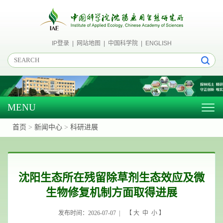
IP登录
|
网站地图
|
中国科学院
|
ENGLISH
MENU
Togg
navig
首页
>
新闻中心
>
科研进展
沈阳生态所在残留除草剂生态效应及微
生物修复机制方面取得进展
发布时间：2026-07-07 | 【
大
中
小
】