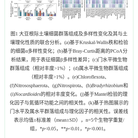
图
1
大豆根际土壤细菌群落组成及多样性变化及其与土
壤理化性质的
联合
分析。
(a)
基于
Kruskal-Wallis
秩和检验
的细菌
α
多样性变化；
(b)
基于
Bray-Curtis
距离的
PCoA
分
析结果，用于表征细菌
β
多样性差异；
(c)
门水平
微生物
群落组成（相对丰度
>1%
）
；
(d)
属水平
微生物
群落组成
（相对丰度
>1%
）。
(e)Chloroflexota
、
(f)Nitrososphaerota
、
(g)Nitrospirota
、
(h)
Bradyrhizobium
和
(i)
Nocardioides
的相对丰度变化。
(j)
基于
Mantel
检验的理
化因子与氮循环功能之间的相关性。
(k)
基于热图展示的
门水平及属水平群落组成与理化因子的相关性。误差线
表示均值
±
标准差（
mean±SD
），
n=5
个生物学重复
/
组，
*
p
<0.05
，
**
p
<0.01
，
*
p
<0.001
。