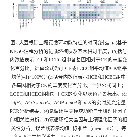
图
2
大豆根际土壤氮循环功能特征的时间变化。
(a)
基于
KEGG
注释分析的氮循环模块及基因相对丰度；
(b)
括号
内数值表示
LCE
和
LCEC
组中各基因相对于
CK
的丰度变
化百分比，计算公式为
((LCE
或
LCEC
组平均值
/CK
组平
均值
)
–
1)
×
100%
；
(c)
括号内数值表示
HCE
和
HCEC
组中
各基因相对于
CK
的丰度变化百分比，计算公式同上；
LCEC
和
HCEC
组相对于
CK
的变化以灰色背景标出。
(d)
nifH
、
AOA-
amoA
、
AOB-
amoA
和
nirK
的实时荧光定量
PCR
分析结果。
(e)
氮循环相关模块功能与土壤理化因子
的相关性分析。
(f)
氮循环相关基因与土壤理化因子的相
关性分析。误差线表示均值±标准差（
mean
±
SD
）。每
组
n=5
个生物学重复，
*
p
< 0.05
，
**
p
< 0.01
，
*
p
<