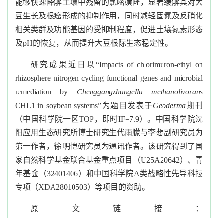
能够快速降解土壤中残留的氯嘧磺隆，显著缓解其对大
豆生长及根瘤形成的抑制作用，同时减轻固氮及反硝化
相关类群及功能基因的受抑制程度，促进土壤氮素形态
及
pH
的恢复，从而提升大豆根际生态稳定性。
研究成果近日以
“
Impacts of chlorimuron-ethyl on
rhizosphere nitrogen cycling functional genes and microbial
remediation by
Chenggangzhangella methanolivorans
CHL1 in soybean systems
”为题目发表于
Geoderma
期刊
（中国科学院一区
TOP
，即时
IF=7.9
）。中国科学院沈
阳应用生态研究所博士研究生代雨朦与李想副研究员为
第一作者，徐明恺研究员为通讯作者。该研究得到了国
家自然科学基金联合基金重点项目（
U25A20642
）、青
年基金（
32401406
）和中国科学院
A
类战略性先导科技
专项（
XDA28010503
）等项目的资助。
原文链接：