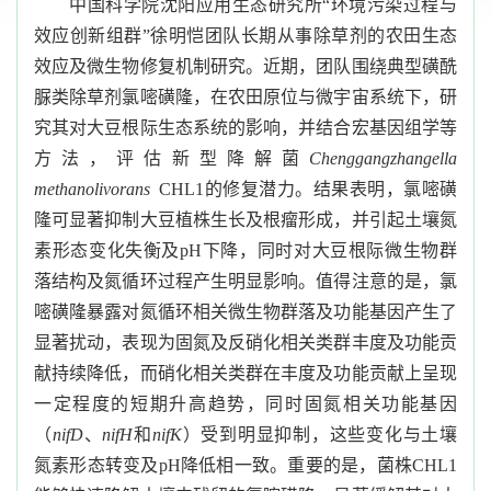
中国科学院沈阳应用生态研究所
“环境污染过程与
效应创新组群”徐明恺团队长期从事除草剂的农田生态
效应及微生物修复机制研究。近期，团队围绕典型磺酰
脲类除草剂氯嘧磺隆，在农田原位与微宇宙系统下，研
究其对大豆根际生态系统的影响，并结合宏基因组学等
方法，评估新型降解菌
Chenggangzhangella
methanolivorans
CHL1
的修复潜力。结果表明，氯嘧磺
隆可显著抑制大豆植株生长及根瘤形成，并引起土壤氮
素形态变化失衡及
pH
下降，同时对大豆根际微生物群
落结构及氮循环过程产生明显影响。值得注意的是，氯
嘧磺隆暴露对氮循环相关微生物群落及功能基因产生了
显著扰动，表现为固氮及反硝化相关类群丰度及功能贡
献持续降低，而硝化相关类群在丰度及功能贡献上呈现
一定程度的短期升高趋势，同时固氮相关功能基因
（
nifD
、
nifH
和
nifK
）受到明显抑制，这些变化与土壤
氮素形态转变及
pH
降低相一致。重要的是，菌株
CHL1