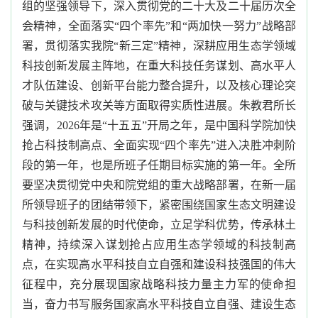
组的坚强领导下，深入贯彻党的二十大及二十届历次全
会精神，全面落实
“四个率先”和“两加快一努力”战略部
署，
贯彻落实
我院
“
新三定
”
精神
，
深耕应用生态学领域
科技创新发展主阵地，在重大科技任务谋划、高水平人
才队伍建设、创新平台能力整合提升，以及核心理论突
破与关键技术攻关等方面取得实质性进展。
朱教君
所长
强调
，
2026年是“
十五五
”开局之年，是中国科学院加快
抢占科技制高点、全面实现“四个率先”进入决胜冲刺阶
段的第一年，也是所班子任期目标实施
的
第一年
。全所
要坚决贯彻党中央和院党组的重大战略部署，在新一届
所领导班子的团结带领下，紧密围绕国家生态文明建设
与科技创新发展的时代使命，立足学科优势，传承林土
精神，持续深入谋划抢占应用生态学领域的科技制高
点，在实现高水平科技自立自强和建设科技强国的伟大
征程中，充分展现国家战略科技力量主力军的使命担
当
，奋力书写服务国家高水平科技自立自强、建设生态