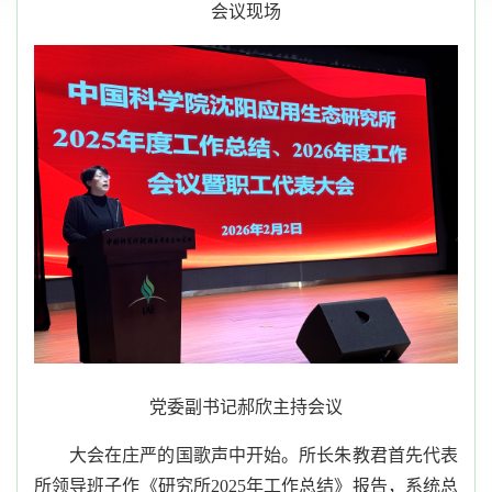
会议现场
党委副书记郝欣
主持会议
大会在庄严的国歌声中开始。
所长
朱教君
首先代表
所领导班子作《研究所
2025年工作总结》报告，
系统总