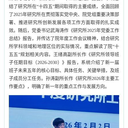
结了研究所在
“十四五”期间取得的主要成绩，
全面回顾
了
2025
年研究所在贯彻落实党中央、院党组
重要
决策部
署
、
推进研究所创新发展各项工作
方面取得的扎实成
效。随后，党委书记武海涛作《研究所
2025年党委工作
总结》报告，并传达了院年度工作会议精神
，
结合研究
所
学科
领域和
地理区位
的实际情况，
重点解读了
院
“十
五五”规划
相关
内容
。
王绪高副所长作《研究所领导班
子任期目标
（
2026-2030
）
》报告，系统
介绍
了新一届
班子未来五年的
核心目标
、
具体
任务
、
关键
举措
，
及
班
子
成员
分工
任务
。孙涛副所长
作
《研究所
2026年
主要
工
作要点》，明确了新一年的
重点
工作
与
发展
方向。