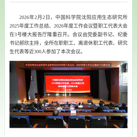
202
6
年
2
月
2
日，中国科学院沈阳应用生态研究所
2025年度工作总结、2026年度工作会议暨职工代表大会
在3号楼
大
报告厅隆重召开。会议由党委副书记
、
纪委
书记
郝欣主持，
全所
在职职工、离退休职工代表、研究
生代表等
近
300
人参加了本次会议。