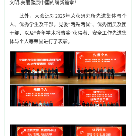
文明
-美丽
健康
中国的崭新篇章！
此外
，
大会
还对
2
02
5年
荣获
研究所
先进集体
与
个
人、优秀学生
及
干部
，
党委
“两先两优”
、优秀团员
及
团
干部，以及
“青年学术报告奖”获得者、安全工作先进
集
体与个人
等
荣誉
进行
了
表彰
。