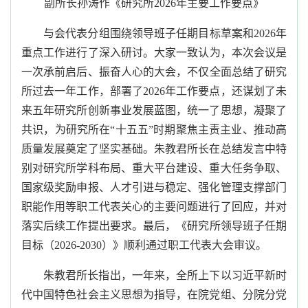
副所长孙涛作《研究所
2026年主要工作要点》
与会代表分组围绕领导班子任期目标草案和
2026年
重点工作进行了深入研讨。
大家
一致
认为
，
本次
会议
是
一次
承前启后、
振奋
人心的
大会
，
不仅
全面总结了研究
所
过去一年
工作，部署了
2026年工作要点，
还
谋划了未
来五年研究所创新事业发展蓝图，统一了思想，凝聚了
共识，为研究所在
“十五五”时期聚焦主责主业、推动高
质量发展奠定了坚实基础。
朱教君所长在总结发言中
特
别对研究所学科布局、重大平台建设、重大任务争取、
国家级奖励申报、人才引进与稳定、强化管理支撑部门
职能作用等职工代表关心的主要问题进行了
回应，并对
落实
后续工作提出要求。
最后，《研究所领导班子任期
目标（
2026-2030）》顺利通过职工代表大会审议。
朱教君
所长指出，
一年来，全所上下以习近平新时
代中国特色社会主义思想为指导，在院党组、分院分党