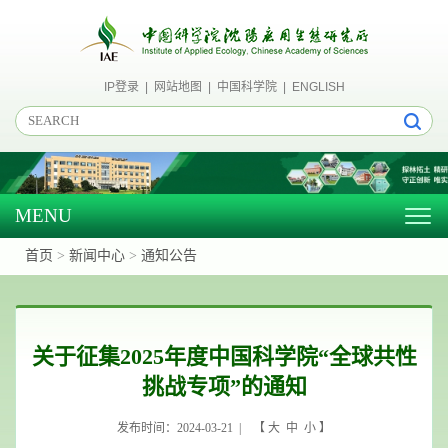
IP登录
|
网站地图
|
中国科学院
|
ENGLISH
MENU
Togg
navig
首页
>
新闻中心
>
通知公告
关于征集2025年度中国科学院“全球共性
挑战专项”的通知
发布时间：2024-03-21 | 【
大
中
小
】