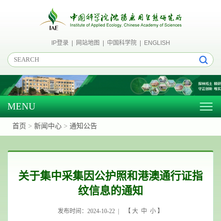
IP登录
|
网站地图
|
中国科学院
|
ENGLISH
MENU
Togg
navig
首页
>
新闻中心
>
通知公告
关于集中采集因公护照和港澳通行证指
纹信息的通知
发布时间：2024-10-22 | 【
大
中
小
】