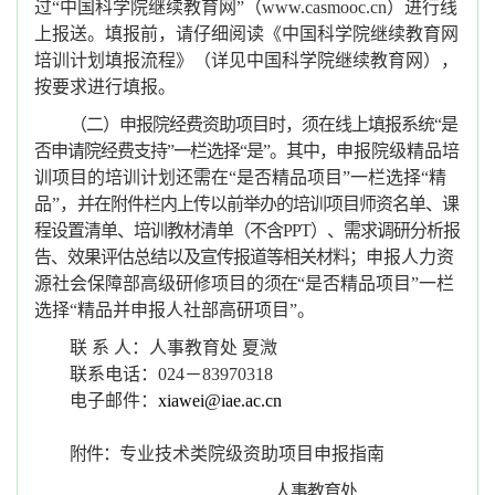
过“中国科学院继续教育网”（www.casmooc.cn）进行线
上报送。填报前，请仔细阅读《中国科学院继续教育网
培训计划填报流程》（详见中国科学院继续教育网），
按要求进行填报。
（二）申报院经费资助项目时，须在线上填报系统
“是
否申请院经费支持”一栏选择“是”。其中，
申报院级精品培
训项目的培训计划还需在
“是否精品项目”一栏选择“精
品”，
并在附件栏内上传以前举办的培训项目师资名单、课
程设置清单、培训教材清单（不含
PPT）、需求调研分析报
告、效果评估总结以及宣传报道等相关材料；
申报
人力资
源社会保障部
高级研修项目的
须在
“是否精品项目”一栏
选择“精品并申报人社部高研项目”。
联
系
人：
人事教育处
夏溦
联系电话：
0
24
－
83970318
电子邮件：
xiawei@iae.ac.cn
附件：
专业技术类院级资助项目申报指南
人事教育处