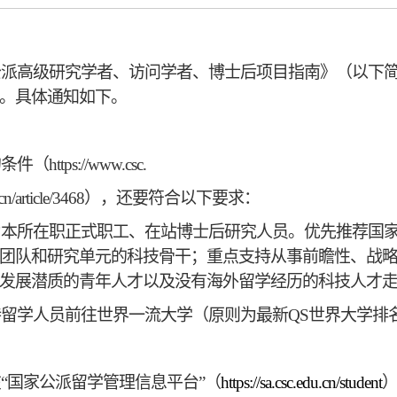
家公派高级研究学者、访问学者、博士后项目指南》（以下
作。具体通知如下。
的条件（
https://www.csc.
.cn/article/3468），
还要符合以下要求：
为
本所
在职
正式职工、在站博士后研究人员。
优先推荐国
团队和研究单元的科技骨干；重点支持从事前瞻性、战
发展潜质的青年人才以及没有海外留学经历的科技人才
持留学人员前往世界一流大学（原则为最新
QS世界大学排
在
“国家公派留学管理信息平台”（
https://sa.csc.edu.cn/student