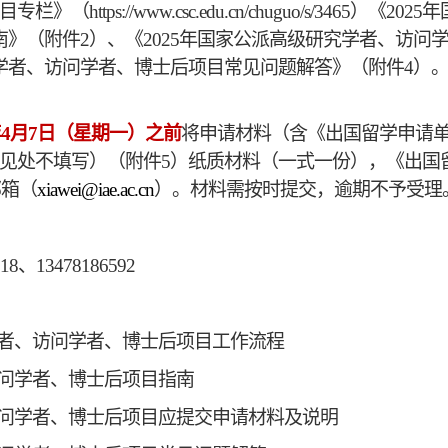
tps://www.csc.edu.cn/chuguo/s/3465
南》（附件2）、《
2025年国家公派高级研究学者、访
究学者、访问学者、博士后项目常见问题解答
》（附件
4）
年4月
7
日
（
星期一）之
前
将
申请材料（含《出国留学申请
见处不填写
）
（附件
5）纸质材料（一式一份），《出国
邮箱（
xia
wei
@
iae
.ac.cn
）。材料需按时提交，逾期不予受理
318、13478186592
究学者、访问学者、博士后项目工作流程
访问学者、博士后项目指南
访问学者、博士后项目应提交申请材料及说明