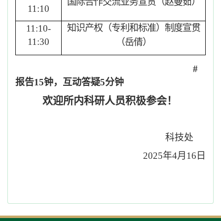
国际合作交流业务宣贯（赵曼茹）
1
1
:
1
0
知识产权（专利和标准）制度宣贯
1
1
:
1
0-
1
1
:
30
（岳倩）
#
报告
1
5
钟，
互动答疑
5
分钟
欢迎所内科研人员积极参会！
科技处
2025
年
4
月
16
日