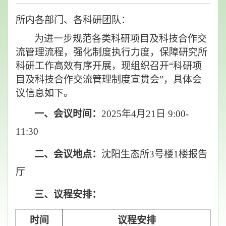
所内各部门、各科研团队：
为进一步规范各类科研项目及科技合作交
流管理流程，强化制度执行力度，保障研究所
科研工作高效有序开展，现组织召开
“
科研项
目及科技合作交流管理制度宣贯会
”
，具体会
议
信息
如下。
一、会议时间：
2025
年
4
月
21
日
9
:
0
0-
11:
3
0
二、会议地点：
沈阳生态所
3
号楼
1
楼报告
厅
三、议程安排：
时间
议程安排