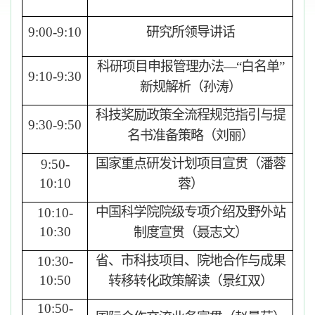
9
:
0
0-9
:1
0
研究所领导讲话
科研项目申报管理办法
—“
白名单
”
9:
1
0-9:
30
新规解析（孙涛）
科技奖励政策全流程规范指引与提
9:30-9:
50
名书准备策略（刘丽）
国家重点研发计划项目宣贯（潘蓉
9:
5
0-
10
:
10
蓉）
中国科学院院级专项介绍及野外站
10:
1
0-
10:
30
制度宣贯（聂志文）
省、市科技项目、院地合作与成果
10:
3
0-
10:
50
转移转化政策解读（景红双）
10:
50
-