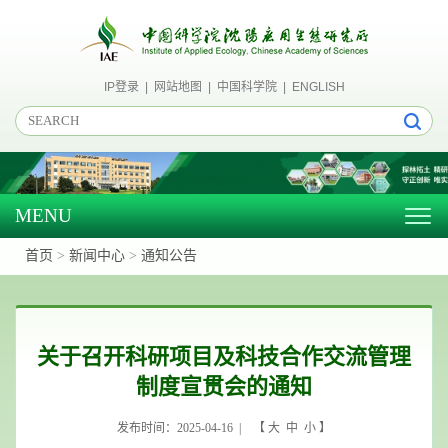
IP登录
|
网站地图
|
中国科学院
|
ENGLISH
MENU
Togg
navig
首页
>
新闻中心
>
通知公告
关于召开科研项目及科技合作交流管理
制度宣贯会的通知
发布时间：2025-04-16 | 【
大
中
小
】