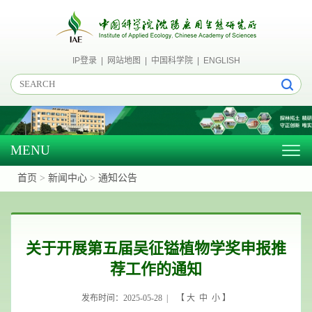
IP登录
|
网站地图
|
中国科学院
|
ENGLISH
MENU
Togg
navig
首页
>
新闻中心
>
通知公告
关于开展第五届吴征镒植物学奖申报推
荐工作的通知
发布时间：2025-05-28 | 【
大
中
小
】