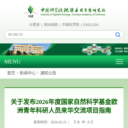
IP登录
|
网站地图
|
中国科学院
|
ENGLISH
MENU
Togg
navig
首页
>
新闻中心
>
通知公告
关于发布2026年度国家自然科学基金欧
洲青年科研人员来华交流项目指南
发布时间：2026-03-25 | 【
大
中
小
】