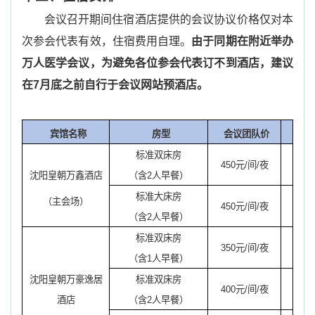
会议召开期间住宿酒店提供的会议协议价格仅对本
次参会代表有效，住宿费用自理。
由于同期在附近举办
万人医学会议，为避免各位参会代表订不到酒店，建议
在
7
月底之前自行于会议网站预酒店。
宾馆名称
房型
会议团队价
标准双床房
450
元
/
间
/
夜
沈阳皇朝万鑫酒店
（含
2
人早餐）
标准大床房
（主会场）
450
元
/
间
/
夜
（含
2
人早餐）
标准双床房
350
元
/
间
/
夜
（含
1
人早餐）
沈阳皇朝万豪逸居
标准双床房
400
元
/
间
/
夜
酒店
（含
2
人早餐）