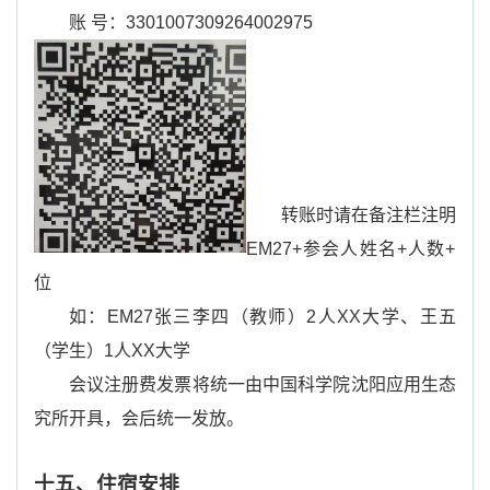
账 号：
3301007309264002975
转账时请在备注栏注明：
EM27+
参会人姓名
+
人数
+
单
位
如：
EM27
张三李四（教师）
2
人
XX
大学、王五
（学生）
1
人
XX
大学
会议注册费发票将统一由中国科学院沈阳应用生态研
究所开具，会后统一发放。
十五、住宿安排