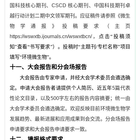
国科技核心期刊、
CSCD
核心期刊、中国科技期刊卓
越行动计划二期中文领军期刊。应征稿件请参照《微生
物学通报》投稿要求（主页
https://wswxtb.ijournals.cn/wswxtbcn/
，
点击
“
投稿须
知
”
查看
“
书写要求
”
）。投稿时
“
主题刊
/
专栏名称
”
项目
填写
“
环境微生物
”
。
十一、大会报告和分会场报告
大会报告由专家申请，并经大会学术委员会遴选确
定。申请大会报告者请提供个人简历、近五年
5
篇代表
性论文目录，以及
500
字左右的报告内容摘要；统一由
大会学术委员会遴选确定。欢迎反映目前环境微生物学
发展趋势、最新进展和应用成果到会交流。分会场报告
申请要求和大会报告申请要求一致。
十二、墙报格式要求