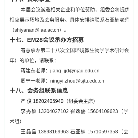
本届会议诚邀相关企业和单位赞助，组委会将提供
相应展示场地及会务服务。具体安排请联系石亚楠老师
（
shiyanan@iae.ac.cn
）。
十七、
EM28
会议承办方招募
有意承办第二十八次全国环境微生物学学术研讨会（
2
年）的单位，请联系：
蒋建东老师：
jiang_jjd@njau.edu.cn
周宁一老师：
ningyi.zhou@sjtu.edu.cn
十八、会务组联系信息
严 俊
18202405940
（组委会主席）
李秀颖
13204027102
崔逸儒
15604109623
（学
术组）
王晶晶
13898169963
石亚楠
15710597358
（会