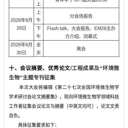
上
上
分会场报告
2026
年
8
月
午
29
日
下
Flash talk
、大会报告、
EM28
主办
午
方介绍、闭幕式
2026
年
8
月
全
离会
30
日
天
十、会议摘要、优秀论文
/
工程成果及“环境微
生物”主题专刊征集
本次大会将编辑《第二十七次全国环境微生物学
学术研讨会论文摘要集》，现向环境微生物学领域科技
工作者征集会议论文与摘要（中英文均可），论文文责
自负。
具体征集要求如下：