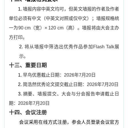
1.
墙报内容中英文均可，但英文墙报的作者及作者
单位必须有中文（中英文对照或仅中文）；墙报规格统
一为
90 cm
（宽）
× 120 cm
（高）。墙报将由大会主办
方打印。
2.
将从墙报中筛选出优秀作品参加
Flash Talk
展
示。
十三、重要日期
1.
早鸟优惠截止日期：
2026
年
7
月
20
日
2.
简浩然优秀论文提交截止日期：
2026
年
7
月
20
日
3.
摘要、墙报提交、大会与分会报告申请截止日
期：
2026
年
7
月
20
日
十四、会议注册
会议采用在线方式注册，参会人员登录会议官方