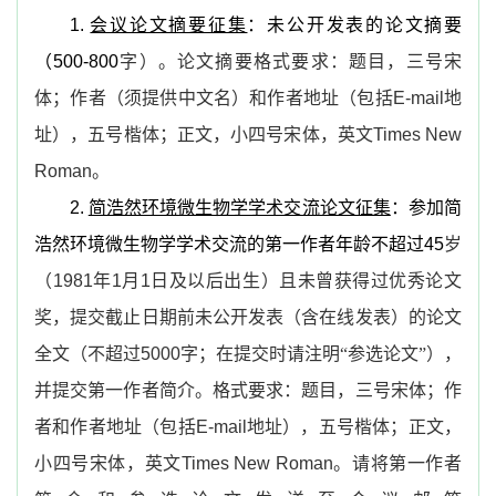
1.
会议论文摘要征集
：未公开发表的论文摘要
（
500-800
字）。论文摘要格式要求：题目，三号宋
体；作者（须提供中文名）和作者地址（包括
E-mail
地
址），五号楷体；正文，小四号宋体，英文
Times New
Roman
。
2.
简浩然环境微生物学学术交流论文征集
：参加简
浩然环境微生物学学术交流的第一作者年龄不超过
45
岁
（
1981
年
1
月
1
日及以后出生）且未曾获得过优秀论文
奖，提交截止日期前未公开发表（含在线发表）的论文
全文（不超过
5000
字；在提交时请注明“参选论文”），
并提交第一作者简介。格式要求：题目，三号宋体；作
者和作者地址（包括
E-mail
地址），五号楷体；正文，
小四号宋体，英文
Times New Roman
。请将第一作者