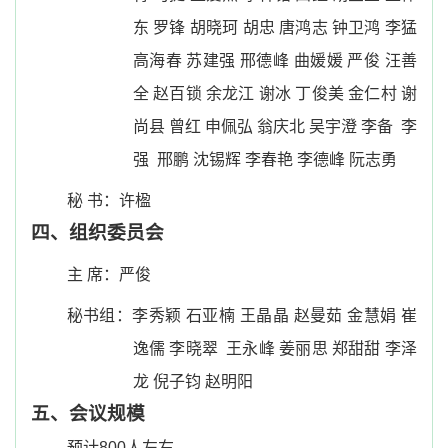
东 罗锋 胡晓珂 胡忠 唐鸿志 钟卫鸿 李猛
高海春 苏建强 邢德峰 曲媛媛 严俊 汪善
全 赵百锁 余龙江 谢冰 丁俊美 金仁村 谢
尚县 曾红 申佩弘 翁庆北 吴宇澄 李备 李
强 邢鹏 沈锡辉 李春艳 李德峰 阮志勇
秘 书：许楹
四、组织委员会
主 席：严俊
秘书组：李秀颖 石亚楠 王晶晶 赵曼茹 金慧娟 崔
逸儒 李晓翠 王永峰 姜丽思 郑甜甜 李泽
龙 倪子钧 赵明阳
五、会议规模
预计
800
人左右