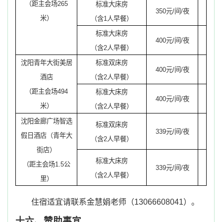
（距主会场
265
标准大床房
350
元
/
间
/
夜
米）
（含
1
人早餐）
标准大床房
400
元
/
间
/
夜
（含
2
人早餐）
沈阳青年大街美居
标准双床房
400
元
/
间
/
夜
酒店
（含
2
人早餐）
（距主会场
494
标准大床房
400
元
/
间
/
夜
米）
（含
2
人早餐）
沈阳金廊广场智选
标准双床房
339
元
/
间
/
夜
假日酒店（青年大
（含
2
人早餐）
街店）
标准大床房
（距主会场
1.5
公
339
元
/
间
/
夜
（含
2
人早餐）
里）
住宿适宜请联系金慧娟老师（
13066608041
）。
十六、赞助事宜