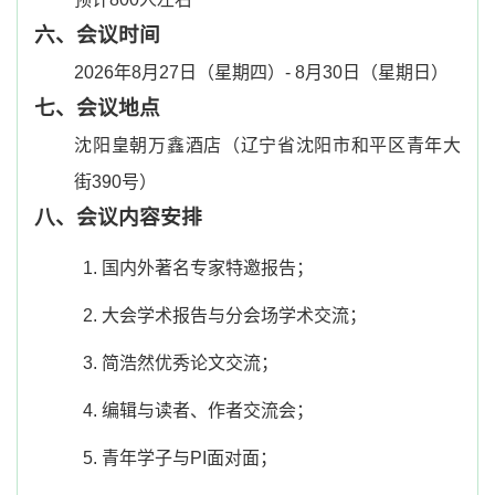
六、会议时间
2026
年
8
月
27
日（星期四）
- 8
月
30
日（星期日）
七、会议地点
沈阳皇朝万鑫酒店（辽宁省沈阳市和平区青年大
街
390
号）
八、会议内容安排
1.
国内外著名专家特邀报告；
2.
大会学术报告与分会场学术交流；
3.
简浩然优秀论文交流；
4.
编辑与读者、作者交流会；
5.
青年学子与
PI
面对面；