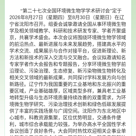
“
第二十七次全国环境微生物学学术研讨会”定于
2026
年
8
月
27
日（星期四）至
8
月
30
日（星期日）在辽
宁省沈阳市召开。组委会诚挚邀请全国从事环境微生物
学及相关领域教学、科研和技术研发专家、学者齐聚盛
京，共襄学术盛会。本次会议将围绕环境微生物学领域
的前沿热点、最新进展与未来发展趋势，搭建高水平的
学术交流、成果展示与合作对接平台，促进新理论、新
方法和新技术的深入交流与交叉融合。会议拟邀请知名
专家学者作大会报告和专题报告，分享环境微生物学前
沿理论、污染治理、生态修复、新污染物微生物转化及
相关交叉领域的最新成果，共同探讨学科发展方向与创
新路径。辽宁作为我国重要的工业基地和东北振兴的重
要区域，产业基础雄厚，区域类型多样，兼具老工业基
地转型升级与生态环境质量持续改善的双重需求，为环
境微生物学研究、污染治理技术创新和绿色低碳发展提
供了丰富的实践场景与广阔空间。沈阳作为东北地区中
心城市，科教资源集聚，区位优势明显，交通条件便
利，城市综合承载能力较强，为举办高水平全国性学术
会议创造了良好条件。大会同时热忱欢迎相关企事业单