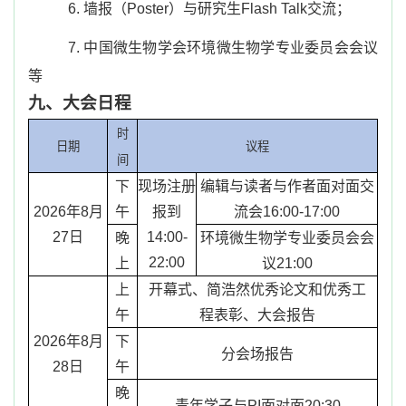
6.
墙报（
Poster
）与研究生
Flash Talk
交流；
7.
中国微生物学会环境微生物学专业委员会会议
等
九、大会日程
时
日期
议程
间
下
现场注册
编辑与读者与作者面对面交
2026
年
8
月
午
报到
流会
16:00-17:00
27
日
14:00-
晚
环境微生物学专业委员会会
22:00
上
议
21:00
上
开幕式、简浩然优秀论文和优秀工
午
程表彰、大会报告
2026
年
8
月
下
分会场报告
28
日
午
晚
青年学子与
PI
面对面
20:30