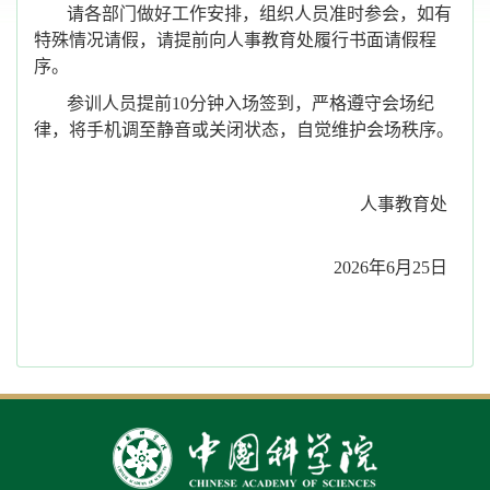
请各部门
做好
工作
安排
，组织人员准时参会，
如
有
特殊
情况请假，请
提前向人事教育处履行书面请假
程
序
。
参训人员提前
10分钟入场签到，严格遵守会场纪
律，将手机调至静音或关闭状态，自觉维护会场秩序。
人事
教育
处
20
26
年
6
月
25
日