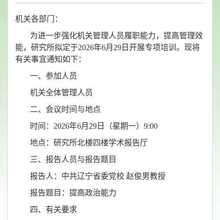
机关各部门：
为
进一步强化
机关管理人员
履职能力，提高管理效
能
，
研究所
拟定于
20
26
年
6
月
29
日
开展专项
培训。现将
有关事宜通知如下：
一、参加人员
机关全体管理人员
二、
会议时间
与地点
时间：
2026年6月29日（星期一）9
:
00
地点：
研究所北楼四楼学术报告厅
三、
报告人员与报告题目
报告人：中共辽宁省委党校
赵俊男教授
报告题目：提高政治能力
四、
有关要求