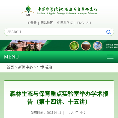
IP登录
|
网站地图
|
中国科学院
|
ENGLISH
MENU
Togg
navig
首页
>
新闻中心
>
学术活动
森林生态与保育重点实验室举办学术报
告（第十四讲、十五讲）
发布时间：2025-04-11 | 【
大
中
小
】