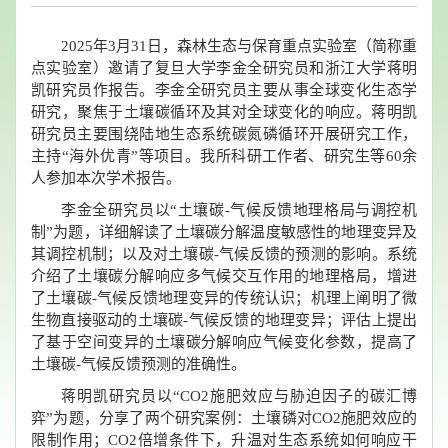
2025年3月31日，森林生态与保育重点实验室（简称重
点实验室）邀请了复旦大学李金全研究员和浙江大学蒋明
凯研究员作报告。李金全研究员主要从事全球变化生态学
研究，聚焦于土壤碳循环及其对全球变化的响应。蒋明凯
研究员主要围绕陆地生态系统碳氮磷循环开展研究工作，
主持“海外优青”等项目。我所科研工作者、研究生等60余
人参加本次学术报告。
李金全研究员以“土壤碳-气候反馈地理格局与调控机
制”为题，详细解读了土壤碳分解温度敏感性的地理变异及
其调控机制；以及对土壤碳-气候反馈的预测的影响。系统
介绍了土壤碳分解响应多气候交互作用的地理格局，增进
了土壤碳-气候反馈地理变异的传统认识；机理上阐明了微
生物直接驱动的土壤碳-气候反馈的地理变异；评估上提出
了基于空间变异的土壤碳分解响应气候变化参数，提高了
土壤碳-气候反馈预测的准确性。
蒋明凯研究员以“CO2施肥效应与胁迫因子的碳汇博
弈”为题，分享了两个研究案例：土壤磷对CO2施肥效应的
限制作用；CO2倍增条件下，升温对生态系统如何响应干