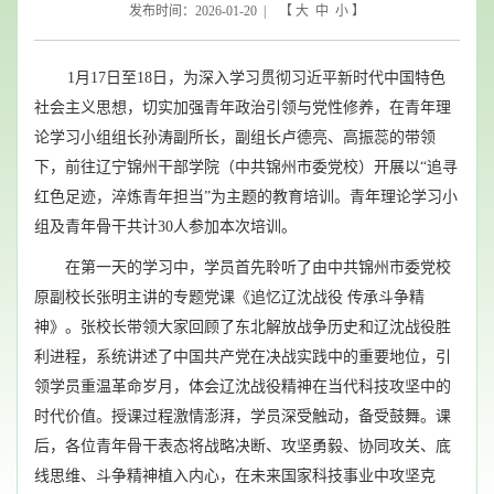
发布时间：2026-01-20 | 【
大
中
小
】
1
月
17
日至
18
日，为深入学习贯彻习近平新时代中国特色
社会主义思想，切实加强青年政治引领与党性修养，在青年理
论学习小组组长孙涛副所长，副组长卢德亮、高振蕊的带领
下，
前往辽宁锦州干部学院（中共锦州市委党校）开展以“追寻
红色足迹，淬炼青年担当”为主题的教育培训。青年理论学习小
组及青年骨干共计
30
人参加本次培训。
在第一天的学习中，学员首先聆听了由中共锦州市委党校
原副校长张明主讲的专题党课《追忆辽沈战役
传承斗争精
神》。张校长带领大家回顾了东北解放战争历史和辽沈战役胜
利进程，系统讲述了中国共产党在决战实践中的重要地位，引
领学员重温革命岁月，体会辽沈战役精神在当代科技攻坚中的
时代价值。授课过程激情澎湃，学员深受触动，备受鼓舞。课
后，各位青年骨干表态将战略决断、攻坚勇毅、协同攻关、底
线思维、斗争精神植入内心，在未来国家科技事业中攻坚克