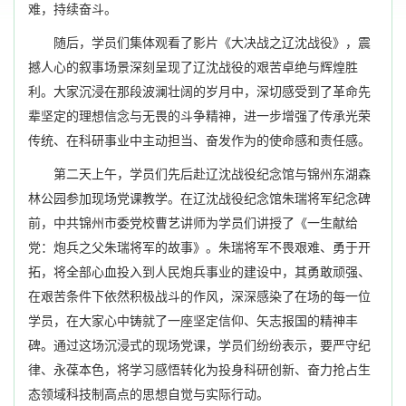
难，持续奋斗。
随后，学员们集体观看了影片《大决战之辽沈战役》，震
撼人心的叙事场景深刻呈现了辽沈战役的艰苦卓绝与辉煌胜
利。大家沉浸在那段波澜壮阔的岁月中，深切感受到了革命先
辈坚定的理想信念与无畏的斗争精神，进一步增强了传承光荣
传统、在科研事业中主动担当、奋发作为的使命感和责任感。
第二天上午，学员们先后赴辽沈战役纪念馆与锦州东湖森
林公园参加现场党课教学。在辽沈战役纪念馆朱瑞将军纪念碑
前，中共锦州市委党校曹艺讲师为学员们讲授了《一生献给
党：炮兵之父朱瑞将军的故事》。朱瑞将军不畏艰难、勇于开
拓，将全部心血投入到人民炮兵事业的建设中，其勇敢顽强、
在艰苦条件下依然积极战斗的作风，深深感染了在场的每一位
学员，在大家心中铸就了一座坚定信仰、矢志报国的精神丰
碑。通过这场沉浸式的现场党课，学员们纷纷表示，要严守纪
律、永葆本色，将学习感悟转化为投身科研创新、奋力抢占生
态领域科技制高点的思想自觉与实际行动。