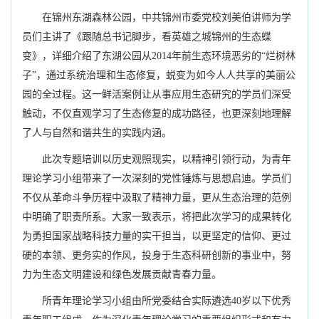
在锦州东湖森林公园，中共锦州市委党校刘美伯讲师为学
员们主讲了《跟随总书记脚步，看英雄之城锦州的生态蝶
变》，详细介绍了东湖公园从
2014
年前生态环境恶劣的“烂树林
子”，通过系统治理和生态修复，蜕变为如今人人共享的美丽公
园的全过程。这一鲜活案例让从事应用生态研究的学员们深受
触动，不仅直观学习了生态修复的成功路径，也更深刻地理解
了人与自然和谐共生的实践内涵。
此次专题培训以历史观照现实，以精神引领行动，为青年
理论学习小组带来了一次深刻的党性锤炼与思想启迪。学员们
不仅从革命斗争历程中汲取了精神力量，更从生态治理的范例
中明确了职责所系。大家一致表示，将把此次学习的成果转化
为勇担国家战略科技力量的实干担当，以更坚定的信仰、更过
硬的本领、更务实的作风，投身于生态科研创新的事业中，
努
力为生态文明建设和绿色发展贡献青春力量。
所青年理论学习小组由所党委结合实际遴选
40
岁以下优秀