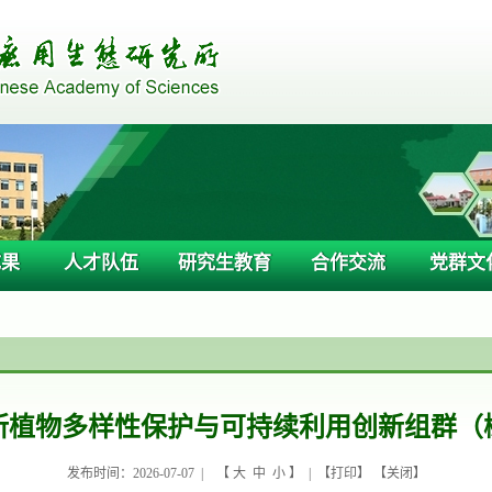
成果
人才队伍
研究生教育
合作交流
党群文
所植物多样性保护与可持续利用创新组群（
发布时间：2026-07-07 |
【
大
中
小
】 | 【
打印
】 【
关闭
】