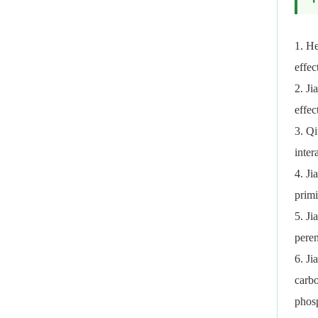
1. H
effec
2. Ji
effec
3. Q
inter
4. Ji
primi
5. J
peren
6. Ji
carbo
phosp