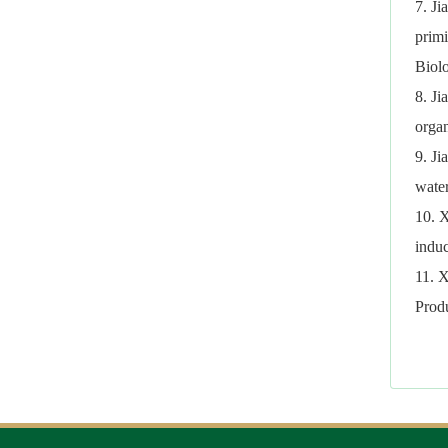
7. Ji
primi
Biol
8. Ji
organ
9. Ji
water
10. 
induc
11. X
Produ