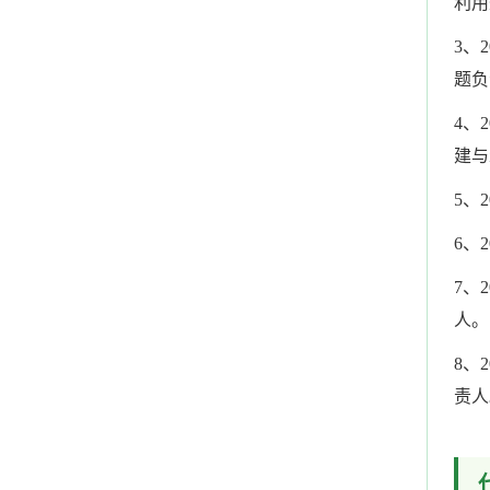
利用
3、
题负
4、
建与
5、
6、
7、
人。
8、
责人