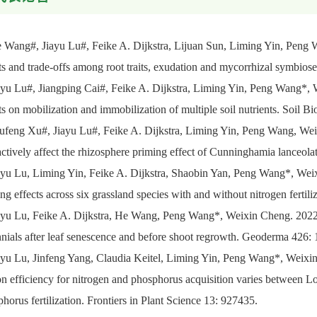
e Wang#, Jiayu Lu#, Feike A. Dijkstra, Lijuan Sun, Liming Yin, Peng
ts and trade-offs among root traits, exudation and mycorrhizal symbio
ayu Lu#, Jiangping Cai#, Feike A. Dijkstra, Liming Yin, Peng Wang*,
ts on mobilization and immobilization of multiple soil nutrients. Soil
iufeng Xu#, Jiayu Lu#, Feike A. Dijkstra, Liming Yin, Peng Wang, We
actively affect the rhizosphere priming effect of Cunninghamia lanceol
ayu Lu, Liming Yin, Feike A. Dijkstra, Shaobin Yan, Peng Wang*, Weixi
ng effects across six grassland species with and without nitrogen ferti
iayu Lu, Feike A. Dijkstra, He Wang, Peng Wang*, Weixin Cheng. 2022
nials after leaf senescence and before shoot regrowth. Geoderma 426:
ayu Lu, Jinfeng Yang, Claudia Keitel, Liming Yin, Peng Wang*, Weixi
n efficiency for nitrogen and phosphorus acquisition varies between 
horus fertilization. Frontiers in Plant Science 13: 927435.