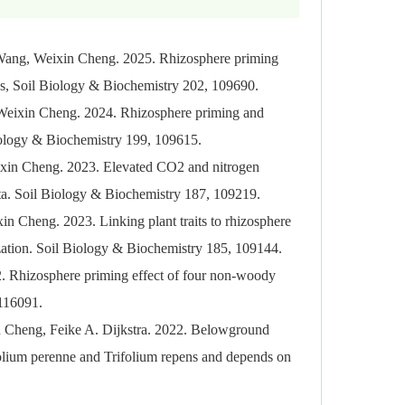
 Wang, Weixin Cheng. 2025. Rhizosphere priming
ses, Soil Biology & Biochemistry 202, 109690.
 Weixin Cheng. 2024. Rhizosphere priming and
 Biology & Biochemistry 199, 109615.
ixin Cheng. 2023. Elevated CO2 and nitrogen
ata. Soil Biology & Biochemistry 187, 109219.
n Cheng. 2023. Linking plant traits to rhizosphere
lization. Soil Biology & Biochemistry 185, 109144.
. Rhizosphere priming effect of four non-woody
 116091.
n Cheng, Feike A. Dijkstra. 2022. Belowground
Lolium perenne and Trifolium repens and depends on