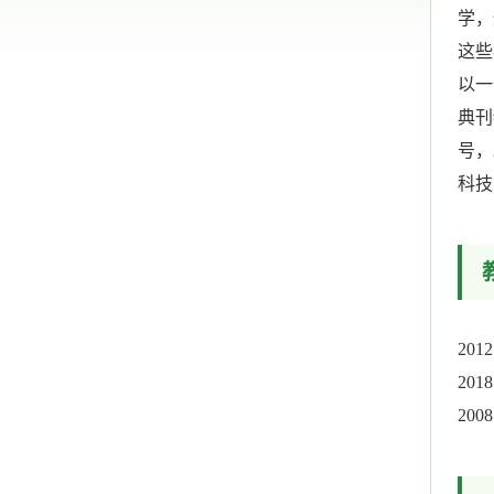
学，
这些
以一作
典刊
号，
科技
20
20
20