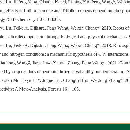
ayu Lu, Jinfeng Yang, Claudia Keitel, Liming Yin, Peng Wang*, Weixin
ng effects of Lolium perenne and Trifolium repens depend on phosphorus 
ogy & Biochemistry 150: 108005.
ayu Lu, Feike A. Dijkstra, Peng Wang, Weixin Cheng*. 2019. Roots of 
ic matter decomposition through biological and physical mechanisms. 
ayu Lu, Feike A. Dijkstra, Peng Wang, Weixin Cheng*. 2018. Rhizosphe
 and nitrogen conditions: a mechanistic hypothesis of C-N interactions.
Xiaohong Wang#, Jiayu Lu#, Xiuwei Zhang, Peng Wang*. 2021. Contrast
ed by crop residues depend on nitrogen availability and temperature. 
iaofan Mo, Jiayu Lu*, Junjie Lin, Changfu Huo, Weidong Zhang*. 2025
ctivity: A Meta-Analysis, Forests 16：105.