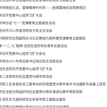
阳生态所举办加强科研经费管理和使用的专题报告会
命传统恒久远，雷锋精神代代传——抚顺雷锋纪念馆参观记
所召开党委中心组学习扩大会
所举办迎"七一"党课教育主题报告活动
所召开2011年度领导班子民主生活会
科院研究生院副院长马石庄教授为我所做党课教育主题报告
承“一二.九”精神 沈阳生态所举办青年长跑活动
所召开党委中心组学习扩大会议
所举办2011年党支部书记培训及交流座谈会
阳生态所召开党委中心组学习扩大会
休二支部举办纪念建党90周年茶话会
所职工在省直机关工委举办的庆祝建党90周年美术书法摄影作品展上获奖
所在沈阳分院组织的纪念建党90周年演讲比赛中荣获佳绩
士洞先生为我所研究生和青年职工做励志报告