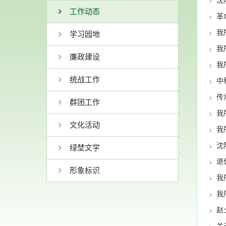
沈
工作动态
革
我
学习园地
我
廉政建设
我
统战工作
中
传
群团工作
我
文化活动
我
沈
绿埜文学
退
形象标识
我
我
赵