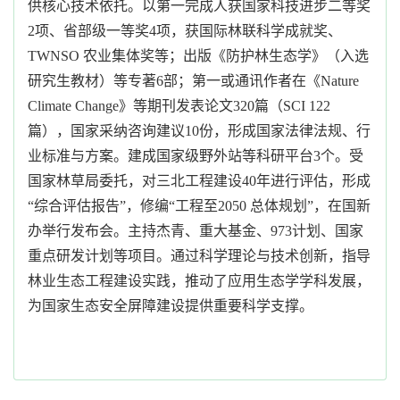
供核心技术依托。以第一完成人获国家科技进步二等奖
2
项、省部级一等奖
4
项，获国际林联科学成就奖、
TWNSO
农业集体奖等；出版《防护林生态学》（入选
研究生教材）等专著
6
部；第一或通讯作者在《
Nature
Climate Change
》等期刊发表论文
320
篇（
SCI 122
篇），国家采纳咨询建议
10
份，形成国家法律法规、行
业标准与方案。建成国家级野外站等科研平台
3
个。受
国家林草局委托，对三北工程建设
40
年进行评估，形成
“综合评估报告”，修编“工程至
2050
总体规划”，在国新
办举行发布会。主持杰青、重大基金、
973
计划、国家
重点研发计划等项目。通过科学理论与技术创新，指导
林业生态工程建设实践，推动了应用生态学学科发展，
为国家生态安全屏障建设提供重要科学支撑。