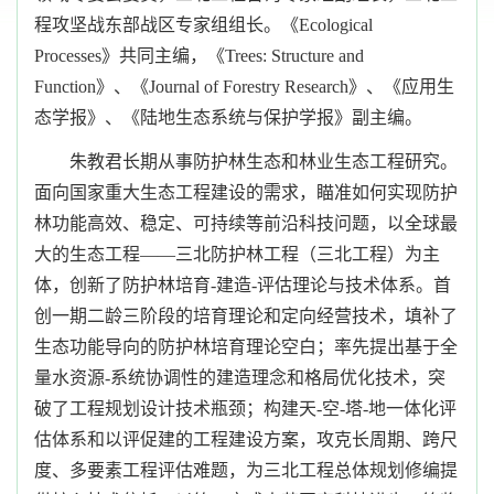
程攻坚战东部战区专家组组长。《Ecological
Processes》共同主编，《Trees: Structure and
Function》、《Journal of Forestry Research》、《应用生
态学报》、《陆地生态系统与保护学报》副主编。
朱教君长期从事防护林生态和林业生态工程研究。
面向国家重大生态工程建设的需求，瞄准如何实现防护
林功能高效、稳定、可持续等前沿科技问题，以全球最
大的生态工程——三北防护林工程（三北工程）为主
体，创新了防护林培育
-
建造
-
评估理论与技术体系。首
创一期二龄三阶段的培育理论和定向经营技术，填补了
生态功能导向的防护林培育理论空白；率先提出基于全
量水资源
-
系统协调性的建造理念和格局优化技术，突
破了工程规划设计技术瓶颈；构建天
-
空
-
塔
-
地一体化评
估体系和以评促建的工程建设方案，攻克长周期、跨尺
度、多要素工程评估难题，为三北工程总体规划修编提